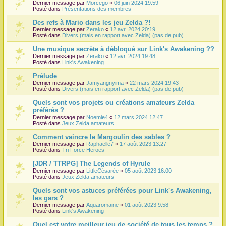
Dernier message par
Morcego
«
06 juin 2024 19:59
Posté dans
Présentations des membres
Des refs à Mario dans les jeu Zelda ?!
Dernier message par
Zerako
«
12 avr. 2024 20:19
Posté dans
Divers (mais en rapport avec Zelda) (pas de pub)
Une musique secrète à débloqué sur Link's Awakening ??
Dernier message par
Zerako
«
12 avr. 2024 19:48
Posté dans
Link's Awakening
Prélude
Dernier message par
Jamyangnyima
«
22 mars 2024 19:43
Posté dans
Divers (mais en rapport avec Zelda) (pas de pub)
Quels sont vos projets ou créations amateurs Zelda
préférés ?
Dernier message par
Noemie4
«
12 mars 2024 12:47
Posté dans
Jeux Zelda amateurs
Comment vaincre le Margoulin des sables ?
Dernier message par
Raphaelle7
«
17 août 2023 13:27
Posté dans
Tri Force Heroes
[JDR / TTRPG] The Legends of Hyrule
Dernier message par
LittleCésarée
«
05 août 2023 16:00
Posté dans
Jeux Zelda amateurs
Quels sont vos astuces préférées pour Link's Awakening,
les gars ?
Dernier message par
Aquaromaine
«
01 août 2023 9:58
Posté dans
Link's Awakening
Quel est votre meilleur jeu de société de tous les temps ?