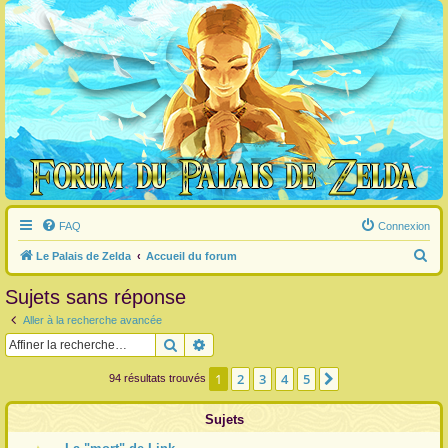
FAQ
Connexion
R
Le Palais de Zelda
Accueil du forum
e
Sujets sans réponse
c
Aller à la recherche avancée
h
Rechercher
Recherche avancée
e
r
1
2
3
4
5
Suivante
94 résultats trouvés
c
Sujets
h
e