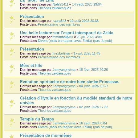
La "mort" de Link
Dernier message par
Nale23411
«
14 sept. 2025 19:04
r
Posté dans
Théories zeldaesques
Présentation
Dernier message par
rauru543
«
12 août 2025 20:36
Posté dans
Présentations des membres
Une belle lecture sur l’esprit intemporel de Zelda
Dernier message par
tristanbailly83
«
26 juil. 2025 4:08
Posté dans
Divers (mais en rapport avec Zelda) (pas de pub)
Présentation
Dernier message par
fireskeleton
«
17 juil. 2025 11:45
Posté dans
Présentations des membres
Mère et fille
Dernier message par
Jamyangnyima
«
18 févr. 2025 20:26
Posté dans
Théories zeldaesques
Evolution spirituelle de notre bien aimée Princesse.
Dernier message par
Jamyangnyima
«
04 janv. 2025 19:47
Posté dans
Théories zeldaesques
Création d'Hyrule en fonction du modèle standard de notre
univers
Dernier message par
Jamyangnyima
«
02 janv. 2025 17:52
Posté dans
Théories zeldaesques
Temple du Temps
Dernier message par
Jamyangnyima
«
16 sept. 2024 0:04
Posté dans
Divers (mais en rapport avec Zelda) (pas de pub)
Présentation de moi-même