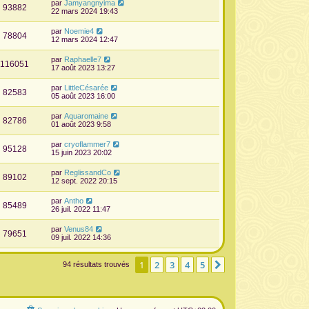
par
Jamyangnyima
93882
22 mars 2024 19:43
par
Noemie4
78804
12 mars 2024 12:47
par
Raphaelle7
116051
17 août 2023 13:27
par
LittleCésarée
82583
05 août 2023 16:00
par
Aquaromaine
82786
01 août 2023 9:58
par
cryoflammer7
95128
15 juin 2023 20:02
par
ReglissandCo
89102
12 sept. 2022 20:15
par
Antho
85489
26 juil. 2022 11:47
par
Venus84
79651
09 juil. 2022 14:36
1
2
3
4
5
Suivante
94 résultats trouvés