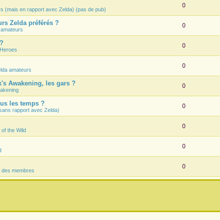
0
rs (mais en rapport avec Zelda) (pas de pub)
rs Zelda préférés ?
0
 amateurs
 ?
0
 Heroes
0
lda amateurs
k's Awakening, les gars ?
0
wakening
ous les temps ?
0
sans rapport avec Zelda)
0
 of the Wild
0
d
0
s des membres