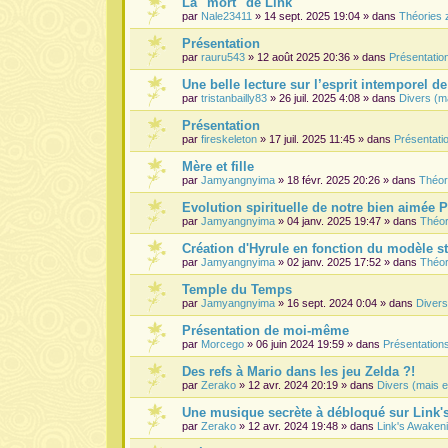
La "mort" de Link
par
Nale23411
» 14 sept. 2025 19:04 » dans
Théories 
Présentation
par
rauru543
» 12 août 2025 20:36 » dans
Présentati
Une belle lecture sur l’esprit intemporel d
par
tristanbailly83
» 26 juil. 2025 4:08 » dans
Divers (m
Présentation
par
fireskeleton
» 17 juil. 2025 11:45 » dans
Présentat
Mère et fille
par
Jamyangnyima
» 18 févr. 2025 20:26 » dans
Théor
Evolution spirituelle de notre bien aimée 
par
Jamyangnyima
» 04 janv. 2025 19:47 » dans
Théor
Création d'Hyrule en fonction du modèle s
par
Jamyangnyima
» 02 janv. 2025 17:52 » dans
Théor
Temple du Temps
par
Jamyangnyima
» 16 sept. 2024 0:04 » dans
Divers
Présentation de moi-même
par
Morcego
» 06 juin 2024 19:59 » dans
Présentatio
Des refs à Mario dans les jeu Zelda ?!
par
Zerako
» 12 avr. 2024 20:19 » dans
Divers (mais e
Une musique secrète à débloqué sur Link
par
Zerako
» 12 avr. 2024 19:48 » dans
Link's Awaken