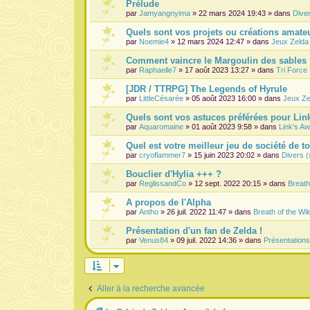
Prélude
par
Jamyangnyima
» 22 mars 2024 19:43 » dans
Dive
Quels sont vos projets ou créations amateu
par
Noemie4
» 12 mars 2024 12:47 » dans
Jeux Zelda
Comment vaincre le Margoulin des sables
par
Raphaelle7
» 17 août 2023 13:27 » dans
Tri Force
[JDR / TTRPG] The Legends of Hyrule
par
LittleCésarée
» 05 août 2023 16:00 » dans
Jeux Ze
Quels sont vos astuces préférées pour Lin
par
Aquaromaine
» 01 août 2023 9:58 » dans
Link's A
Quel est votre meilleur jeu de société de t
par
cryoflammer7
» 15 juin 2023 20:02 » dans
Divers (
Bouclier d'Hylia +++ ?
par
ReglissandCo
» 12 sept. 2022 20:15 » dans
Breath
A propos de l'Alpha
par
Antho
» 26 juil. 2022 11:47 » dans
Breath of the Wil
Présentation d'un fan de Zelda !
par
Venus84
» 09 juil. 2022 14:36 » dans
Présentation
Aller à la recherche avancée