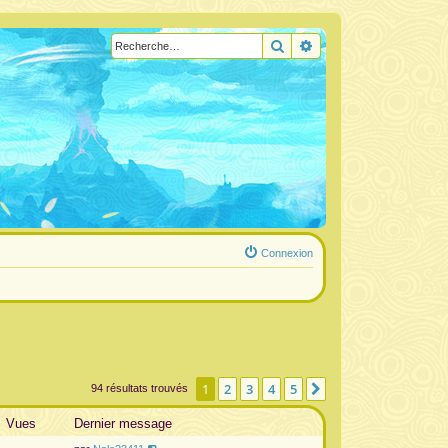
Rechercher
Recherche avancée
Connexion
1
2
3
4
5
Suivante
94 résultats trouvés
Vues
Dernier message