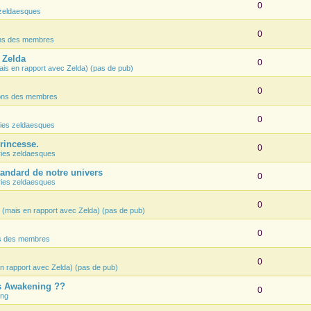
0
zeldaesques
0
ons des membres
e Zelda
0
ais en rapport avec Zelda) (pas de pub)
0
ions des membres
0
ies zeldaesques
Princesse.
0
ies zeldaesques
tandard de notre univers
0
ies zeldaesques
0
 (mais en rapport avec Zelda) (pas de pub)
0
ns des membres
0
n rapport avec Zelda) (pas de pub)
's Awakening ??
0
ing