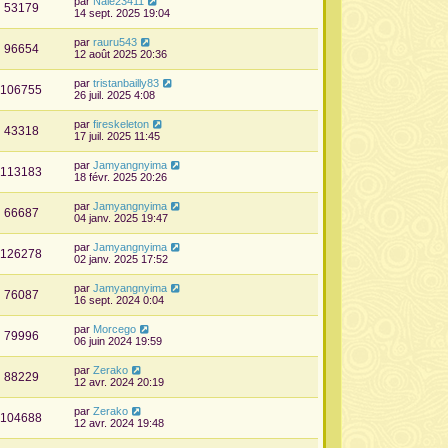
par
Nale23411
53179
14 sept. 2025 19:04
par
rauru543
96654
12 août 2025 20:36
par
tristanbailly83
106755
26 juil. 2025 4:08
par
fireskeleton
43318
17 juil. 2025 11:45
par
Jamyangnyima
113183
18 févr. 2025 20:26
par
Jamyangnyima
66687
04 janv. 2025 19:47
par
Jamyangnyima
126278
02 janv. 2025 17:52
par
Jamyangnyima
76087
16 sept. 2024 0:04
par
Morcego
79996
06 juin 2024 19:59
par
Zerako
88229
12 avr. 2024 20:19
par
Zerako
104688
12 avr. 2024 19:48