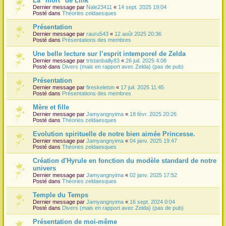
La "mort" de Link
Dernier message par
Nale23411
«
14 sept. 2025 19:04
r
Posté dans
Théories zeldaesques
Présentation
Dernier message par
rauru543
«
12 août 2025 20:36
Posté dans
Présentations des membres
Une belle lecture sur l’esprit intemporel de Zelda
Dernier message par
tristanbailly83
«
26 juil. 2025 4:08
Posté dans
Divers (mais en rapport avec Zelda) (pas de pub)
Présentation
Dernier message par
fireskeleton
«
17 juil. 2025 11:45
Posté dans
Présentations des membres
Mère et fille
Dernier message par
Jamyangnyima
«
18 févr. 2025 20:26
Posté dans
Théories zeldaesques
Evolution spirituelle de notre bien aimée Princesse.
Dernier message par
Jamyangnyima
«
04 janv. 2025 19:47
Posté dans
Théories zeldaesques
Création d'Hyrule en fonction du modèle standard de notre
univers
Dernier message par
Jamyangnyima
«
02 janv. 2025 17:52
Posté dans
Théories zeldaesques
Temple du Temps
Dernier message par
Jamyangnyima
«
16 sept. 2024 0:04
Posté dans
Divers (mais en rapport avec Zelda) (pas de pub)
Présentation de moi-même