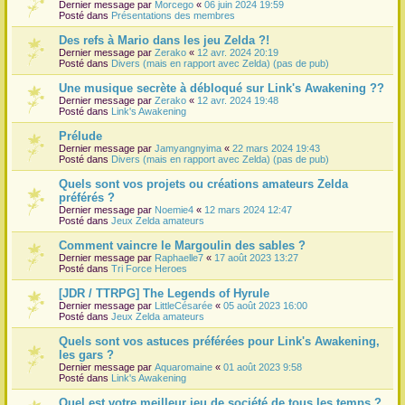
Dernier message par
Morcego
«
06 juin 2024 19:59
Posté dans
Présentations des membres
Des refs à Mario dans les jeu Zelda ?!
Dernier message par
Zerako
«
12 avr. 2024 20:19
Posté dans
Divers (mais en rapport avec Zelda) (pas de pub)
Une musique secrète à débloqué sur Link's Awakening ??
Dernier message par
Zerako
«
12 avr. 2024 19:48
Posté dans
Link's Awakening
Prélude
Dernier message par
Jamyangnyima
«
22 mars 2024 19:43
Posté dans
Divers (mais en rapport avec Zelda) (pas de pub)
Quels sont vos projets ou créations amateurs Zelda
préférés ?
Dernier message par
Noemie4
«
12 mars 2024 12:47
Posté dans
Jeux Zelda amateurs
Comment vaincre le Margoulin des sables ?
Dernier message par
Raphaelle7
«
17 août 2023 13:27
Posté dans
Tri Force Heroes
[JDR / TTRPG] The Legends of Hyrule
Dernier message par
LittleCésarée
«
05 août 2023 16:00
Posté dans
Jeux Zelda amateurs
Quels sont vos astuces préférées pour Link's Awakening,
les gars ?
Dernier message par
Aquaromaine
«
01 août 2023 9:58
Posté dans
Link's Awakening
Quel est votre meilleur jeu de société de tous les temps ?