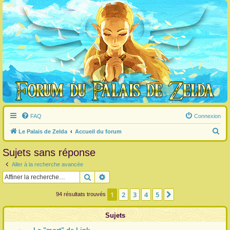
FAQ
Connexion
R
Le Palais de Zelda
Accueil du forum
e
Sujets sans réponse
c
Aller à la recherche avancée
h
Rechercher
Recherche avancée
e
r
1
2
3
4
5
Suivante
94 résultats trouvés
c
Sujets
h
e