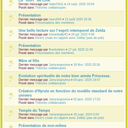
La "mort" de Link
Dernier message par
Nale23411
«
14 sept. 2025 19:04
r
Posté dans
Théories zeldaesques
Présentation
Dernier message par
rauru543
«
12 août 2025 20:36
Posté dans
Présentations des membres
Une belle lecture sur l’esprit intemporel de Zelda
Dernier message par
tristanbailly83
«
26 juil. 2025 4:08
Posté dans
Divers (mais en rapport avec Zelda) (pas de pub)
Présentation
Dernier message par
fireskeleton
«
17 juil. 2025 11:45
Posté dans
Présentations des membres
Mère et fille
Dernier message par
Jamyangnyima
«
18 févr. 2025 20:26
Posté dans
Théories zeldaesques
Evolution spirituelle de notre bien aimée Princesse.
Dernier message par
Jamyangnyima
«
04 janv. 2025 19:47
Posté dans
Théories zeldaesques
Création d'Hyrule en fonction du modèle standard de notre
univers
Dernier message par
Jamyangnyima
«
02 janv. 2025 17:52
Posté dans
Théories zeldaesques
Temple du Temps
Dernier message par
Jamyangnyima
«
16 sept. 2024 0:04
Posté dans
Divers (mais en rapport avec Zelda) (pas de pub)
Présentation de moi-même