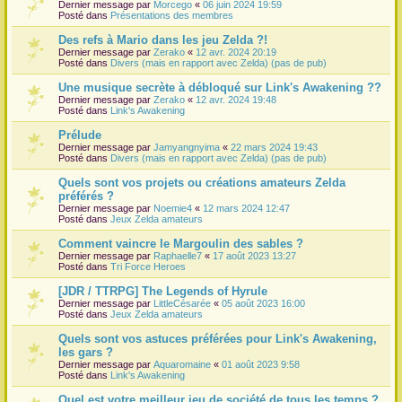
Dernier message par
Morcego
«
06 juin 2024 19:59
Posté dans
Présentations des membres
Des refs à Mario dans les jeu Zelda ?!
Dernier message par
Zerako
«
12 avr. 2024 20:19
Posté dans
Divers (mais en rapport avec Zelda) (pas de pub)
Une musique secrète à débloqué sur Link's Awakening ??
Dernier message par
Zerako
«
12 avr. 2024 19:48
Posté dans
Link's Awakening
Prélude
Dernier message par
Jamyangnyima
«
22 mars 2024 19:43
Posté dans
Divers (mais en rapport avec Zelda) (pas de pub)
Quels sont vos projets ou créations amateurs Zelda
préférés ?
Dernier message par
Noemie4
«
12 mars 2024 12:47
Posté dans
Jeux Zelda amateurs
Comment vaincre le Margoulin des sables ?
Dernier message par
Raphaelle7
«
17 août 2023 13:27
Posté dans
Tri Force Heroes
[JDR / TTRPG] The Legends of Hyrule
Dernier message par
LittleCésarée
«
05 août 2023 16:00
Posté dans
Jeux Zelda amateurs
Quels sont vos astuces préférées pour Link's Awakening,
les gars ?
Dernier message par
Aquaromaine
«
01 août 2023 9:58
Posté dans
Link's Awakening
Quel est votre meilleur jeu de société de tous les temps ?