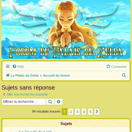
FAQ
Connexion
R
Le Palais de Zelda
Accueil du forum
e
Sujets sans réponse
c
Aller à la recherche avancée
h
Rechercher
Recherche avancée
e
r
1
2
3
4
5
Suivante
94 résultats trouvés
c
Sujets
h
e