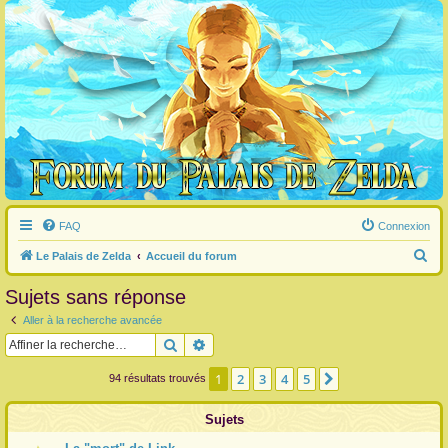
FAQ
Connexion
R
Le Palais de Zelda
Accueil du forum
e
Sujets sans réponse
c
Aller à la recherche avancée
h
Rechercher
Recherche avancée
e
r
1
2
3
4
5
Suivante
94 résultats trouvés
c
Sujets
h
e