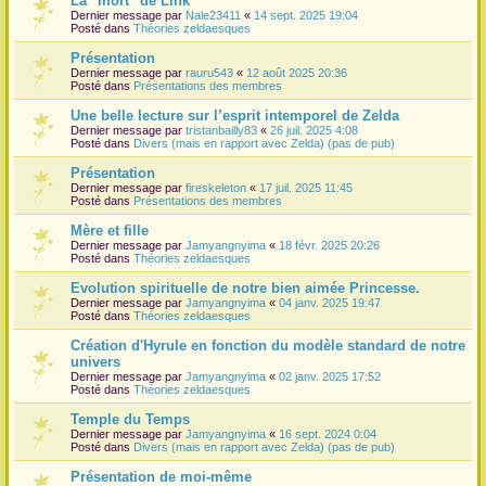
La "mort" de Link
Dernier message par
Nale23411
«
14 sept. 2025 19:04
r
Posté dans
Théories zeldaesques
Présentation
Dernier message par
rauru543
«
12 août 2025 20:36
Posté dans
Présentations des membres
Une belle lecture sur l’esprit intemporel de Zelda
Dernier message par
tristanbailly83
«
26 juil. 2025 4:08
Posté dans
Divers (mais en rapport avec Zelda) (pas de pub)
Présentation
Dernier message par
fireskeleton
«
17 juil. 2025 11:45
Posté dans
Présentations des membres
Mère et fille
Dernier message par
Jamyangnyima
«
18 févr. 2025 20:26
Posté dans
Théories zeldaesques
Evolution spirituelle de notre bien aimée Princesse.
Dernier message par
Jamyangnyima
«
04 janv. 2025 19:47
Posté dans
Théories zeldaesques
Création d'Hyrule en fonction du modèle standard de notre
univers
Dernier message par
Jamyangnyima
«
02 janv. 2025 17:52
Posté dans
Théories zeldaesques
Temple du Temps
Dernier message par
Jamyangnyima
«
16 sept. 2024 0:04
Posté dans
Divers (mais en rapport avec Zelda) (pas de pub)
Présentation de moi-même