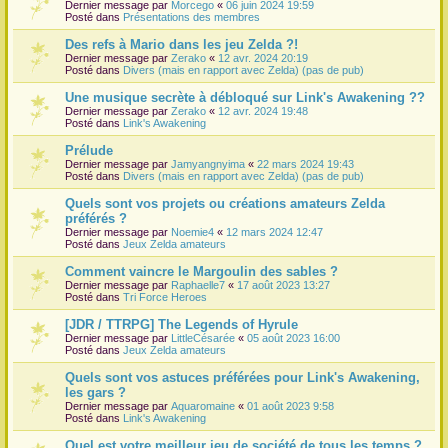
Dernier message par
Morcego
«
06 juin 2024 19:59
Posté dans
Présentations des membres
Des refs à Mario dans les jeu Zelda ?!
Dernier message par
Zerako
«
12 avr. 2024 20:19
Posté dans
Divers (mais en rapport avec Zelda) (pas de pub)
Une musique secrète à débloqué sur Link's Awakening ??
Dernier message par
Zerako
«
12 avr. 2024 19:48
Posté dans
Link's Awakening
Prélude
Dernier message par
Jamyangnyima
«
22 mars 2024 19:43
Posté dans
Divers (mais en rapport avec Zelda) (pas de pub)
Quels sont vos projets ou créations amateurs Zelda
préférés ?
Dernier message par
Noemie4
«
12 mars 2024 12:47
Posté dans
Jeux Zelda amateurs
Comment vaincre le Margoulin des sables ?
Dernier message par
Raphaelle7
«
17 août 2023 13:27
Posté dans
Tri Force Heroes
[JDR / TTRPG] The Legends of Hyrule
Dernier message par
LittleCésarée
«
05 août 2023 16:00
Posté dans
Jeux Zelda amateurs
Quels sont vos astuces préférées pour Link's Awakening,
les gars ?
Dernier message par
Aquaromaine
«
01 août 2023 9:58
Posté dans
Link's Awakening
Quel est votre meilleur jeu de société de tous les temps ?