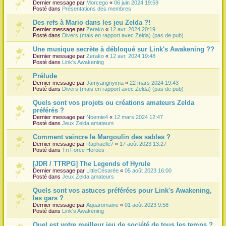
Dernier message par
Morcego
«
06 juin 2024 19:59
Posté dans
Présentations des membres
Des refs à Mario dans les jeu Zelda ?!
Dernier message par
Zerako
«
12 avr. 2024 20:19
Posté dans
Divers (mais en rapport avec Zelda) (pas de pub)
Une musique secrète à débloqué sur Link's Awakening ??
Dernier message par
Zerako
«
12 avr. 2024 19:48
Posté dans
Link's Awakening
Prélude
Dernier message par
Jamyangnyima
«
22 mars 2024 19:43
Posté dans
Divers (mais en rapport avec Zelda) (pas de pub)
Quels sont vos projets ou créations amateurs Zelda
préférés ?
Dernier message par
Noemie4
«
12 mars 2024 12:47
Posté dans
Jeux Zelda amateurs
Comment vaincre le Margoulin des sables ?
Dernier message par
Raphaelle7
«
17 août 2023 13:27
Posté dans
Tri Force Heroes
[JDR / TTRPG] The Legends of Hyrule
Dernier message par
LittleCésarée
«
05 août 2023 16:00
Posté dans
Jeux Zelda amateurs
Quels sont vos astuces préférées pour Link's Awakening,
les gars ?
Dernier message par
Aquaromaine
«
01 août 2023 9:58
Posté dans
Link's Awakening
Quel est votre meilleur jeu de société de tous les temps ?