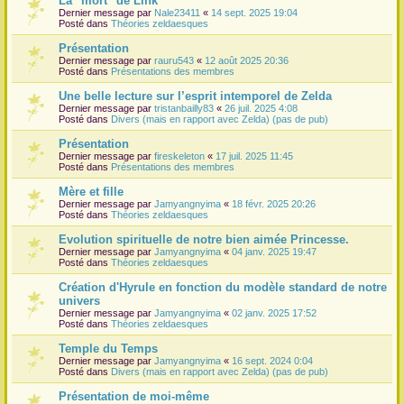
La "mort" de Link
Dernier message par
Nale23411
«
14 sept. 2025 19:04
r
Posté dans
Théories zeldaesques
Présentation
Dernier message par
rauru543
«
12 août 2025 20:36
Posté dans
Présentations des membres
Une belle lecture sur l’esprit intemporel de Zelda
Dernier message par
tristanbailly83
«
26 juil. 2025 4:08
Posté dans
Divers (mais en rapport avec Zelda) (pas de pub)
Présentation
Dernier message par
fireskeleton
«
17 juil. 2025 11:45
Posté dans
Présentations des membres
Mère et fille
Dernier message par
Jamyangnyima
«
18 févr. 2025 20:26
Posté dans
Théories zeldaesques
Evolution spirituelle de notre bien aimée Princesse.
Dernier message par
Jamyangnyima
«
04 janv. 2025 19:47
Posté dans
Théories zeldaesques
Création d'Hyrule en fonction du modèle standard de notre
univers
Dernier message par
Jamyangnyima
«
02 janv. 2025 17:52
Posté dans
Théories zeldaesques
Temple du Temps
Dernier message par
Jamyangnyima
«
16 sept. 2024 0:04
Posté dans
Divers (mais en rapport avec Zelda) (pas de pub)
Présentation de moi-même