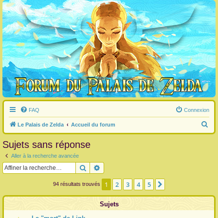
FAQ
Connexion
R
Le Palais de Zelda
Accueil du forum
e
Sujets sans réponse
c
Aller à la recherche avancée
h
Rechercher
Recherche avancée
e
r
1
2
3
4
5
Suivante
94 résultats trouvés
c
Sujets
h
e