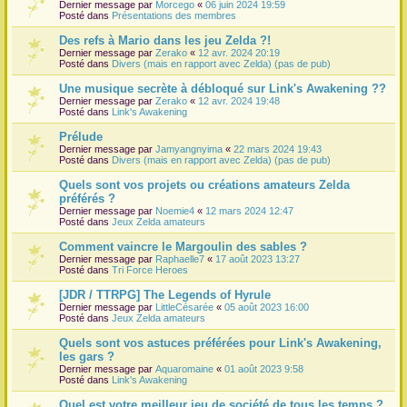
Dernier message par
Morcego
«
06 juin 2024 19:59
Posté dans
Présentations des membres
Des refs à Mario dans les jeu Zelda ?!
Dernier message par
Zerako
«
12 avr. 2024 20:19
Posté dans
Divers (mais en rapport avec Zelda) (pas de pub)
Une musique secrète à débloqué sur Link's Awakening ??
Dernier message par
Zerako
«
12 avr. 2024 19:48
Posté dans
Link's Awakening
Prélude
Dernier message par
Jamyangnyima
«
22 mars 2024 19:43
Posté dans
Divers (mais en rapport avec Zelda) (pas de pub)
Quels sont vos projets ou créations amateurs Zelda
préférés ?
Dernier message par
Noemie4
«
12 mars 2024 12:47
Posté dans
Jeux Zelda amateurs
Comment vaincre le Margoulin des sables ?
Dernier message par
Raphaelle7
«
17 août 2023 13:27
Posté dans
Tri Force Heroes
[JDR / TTRPG] The Legends of Hyrule
Dernier message par
LittleCésarée
«
05 août 2023 16:00
Posté dans
Jeux Zelda amateurs
Quels sont vos astuces préférées pour Link's Awakening,
les gars ?
Dernier message par
Aquaromaine
«
01 août 2023 9:58
Posté dans
Link's Awakening
Quel est votre meilleur jeu de société de tous les temps ?