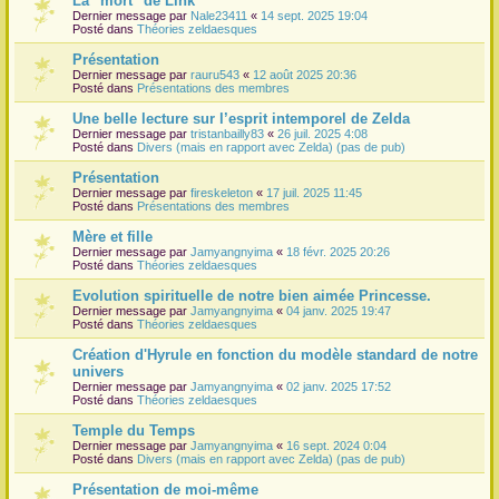
La "mort" de Link
Dernier message par
Nale23411
«
14 sept. 2025 19:04
r
Posté dans
Théories zeldaesques
Présentation
Dernier message par
rauru543
«
12 août 2025 20:36
Posté dans
Présentations des membres
Une belle lecture sur l’esprit intemporel de Zelda
Dernier message par
tristanbailly83
«
26 juil. 2025 4:08
Posté dans
Divers (mais en rapport avec Zelda) (pas de pub)
Présentation
Dernier message par
fireskeleton
«
17 juil. 2025 11:45
Posté dans
Présentations des membres
Mère et fille
Dernier message par
Jamyangnyima
«
18 févr. 2025 20:26
Posté dans
Théories zeldaesques
Evolution spirituelle de notre bien aimée Princesse.
Dernier message par
Jamyangnyima
«
04 janv. 2025 19:47
Posté dans
Théories zeldaesques
Création d'Hyrule en fonction du modèle standard de notre
univers
Dernier message par
Jamyangnyima
«
02 janv. 2025 17:52
Posté dans
Théories zeldaesques
Temple du Temps
Dernier message par
Jamyangnyima
«
16 sept. 2024 0:04
Posté dans
Divers (mais en rapport avec Zelda) (pas de pub)
Présentation de moi-même