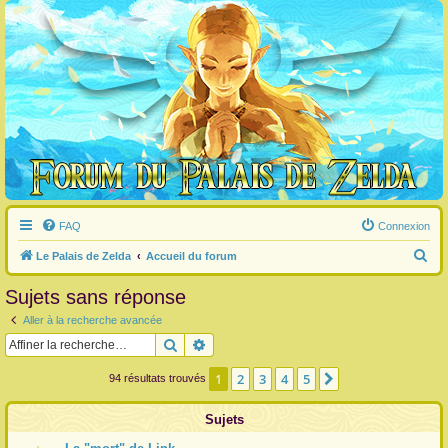
FAQ
Connexion
R
Le Palais de Zelda
Accueil du forum
e
Sujets sans réponse
c
Aller à la recherche avancée
h
Rechercher
Recherche avancée
e
r
1
2
3
4
5
Suivante
94 résultats trouvés
c
Sujets
h
e