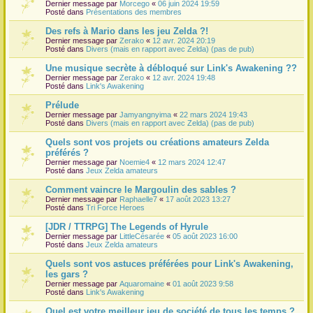
Dernier message par
Morcego
«
06 juin 2024 19:59
Posté dans
Présentations des membres
Des refs à Mario dans les jeu Zelda ?!
Dernier message par
Zerako
«
12 avr. 2024 20:19
Posté dans
Divers (mais en rapport avec Zelda) (pas de pub)
Une musique secrète à débloqué sur Link's Awakening ??
Dernier message par
Zerako
«
12 avr. 2024 19:48
Posté dans
Link's Awakening
Prélude
Dernier message par
Jamyangnyima
«
22 mars 2024 19:43
Posté dans
Divers (mais en rapport avec Zelda) (pas de pub)
Quels sont vos projets ou créations amateurs Zelda
préférés ?
Dernier message par
Noemie4
«
12 mars 2024 12:47
Posté dans
Jeux Zelda amateurs
Comment vaincre le Margoulin des sables ?
Dernier message par
Raphaelle7
«
17 août 2023 13:27
Posté dans
Tri Force Heroes
[JDR / TTRPG] The Legends of Hyrule
Dernier message par
LittleCésarée
«
05 août 2023 16:00
Posté dans
Jeux Zelda amateurs
Quels sont vos astuces préférées pour Link's Awakening,
les gars ?
Dernier message par
Aquaromaine
«
01 août 2023 9:58
Posté dans
Link's Awakening
Quel est votre meilleur jeu de société de tous les temps ?