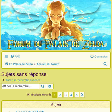
FAQ
Connexion
R
Le Palais de Zelda
Accueil du forum
e
Sujets sans réponse
c
Aller à la recherche avancée
h
Rechercher
Recherche avancée
e
r
1
2
3
4
5
Suivante
94 résultats trouvés
c
Sujets
h
e