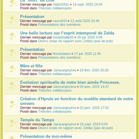
La "mort" de Link
Dernier message par
Nale23411
«
14 sept. 2025 19:04
r
Posté dans
Théories zeldaesques
Présentation
Dernier message par
rauru543
«
12 août 2025 20:36
Posté dans
Présentations des membres
Une belle lecture sur l’esprit intemporel de Zelda
Dernier message par
tristanbailly83
«
26 juil. 2025 4:08
Posté dans
Divers (mais en rapport avec Zelda) (pas de pub)
Présentation
Dernier message par
fireskeleton
«
17 juil. 2025 11:45
Posté dans
Présentations des membres
Mère et fille
Dernier message par
Jamyangnyima
«
18 févr. 2025 20:26
Posté dans
Théories zeldaesques
Evolution spirituelle de notre bien aimée Princesse.
Dernier message par
Jamyangnyima
«
04 janv. 2025 19:47
Posté dans
Théories zeldaesques
Création d'Hyrule en fonction du modèle standard de notre
univers
Dernier message par
Jamyangnyima
«
02 janv. 2025 17:52
Posté dans
Théories zeldaesques
Temple du Temps
Dernier message par
Jamyangnyima
«
16 sept. 2024 0:04
Posté dans
Divers (mais en rapport avec Zelda) (pas de pub)
Présentation de moi-même