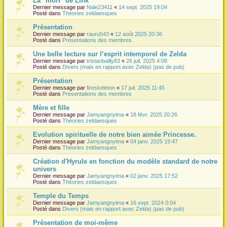
La "mort" de Link
Dernier message par
Nale23411
«
14 sept. 2025 19:04
r
Posté dans
Théories zeldaesques
Présentation
Dernier message par
rauru543
«
12 août 2025 20:36
Posté dans
Présentations des membres
Une belle lecture sur l’esprit intemporel de Zelda
Dernier message par
tristanbailly83
«
26 juil. 2025 4:08
Posté dans
Divers (mais en rapport avec Zelda) (pas de pub)
Présentation
Dernier message par
fireskeleton
«
17 juil. 2025 11:45
Posté dans
Présentations des membres
Mère et fille
Dernier message par
Jamyangnyima
«
18 févr. 2025 20:26
Posté dans
Théories zeldaesques
Evolution spirituelle de notre bien aimée Princesse.
Dernier message par
Jamyangnyima
«
04 janv. 2025 19:47
Posté dans
Théories zeldaesques
Création d'Hyrule en fonction du modèle standard de notre
univers
Dernier message par
Jamyangnyima
«
02 janv. 2025 17:52
Posté dans
Théories zeldaesques
Temple du Temps
Dernier message par
Jamyangnyima
«
16 sept. 2024 0:04
Posté dans
Divers (mais en rapport avec Zelda) (pas de pub)
Présentation de moi-même