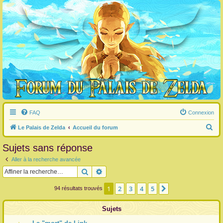
FAQ
Connexion
R
Le Palais de Zelda
Accueil du forum
e
Sujets sans réponse
c
Aller à la recherche avancée
h
Rechercher
Recherche avancée
e
r
1
2
3
4
5
Suivante
94 résultats trouvés
c
Sujets
h
e