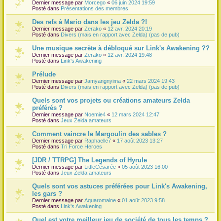
Dernier message par
Morcego
«
06 juin 2024 19:59
Posté dans
Présentations des membres
Des refs à Mario dans les jeu Zelda ?!
Dernier message par
Zerako
«
12 avr. 2024 20:19
Posté dans
Divers (mais en rapport avec Zelda) (pas de pub)
Une musique secrète à débloqué sur Link's Awakening ??
Dernier message par
Zerako
«
12 avr. 2024 19:48
Posté dans
Link's Awakening
Prélude
Dernier message par
Jamyangnyima
«
22 mars 2024 19:43
Posté dans
Divers (mais en rapport avec Zelda) (pas de pub)
Quels sont vos projets ou créations amateurs Zelda
préférés ?
Dernier message par
Noemie4
«
12 mars 2024 12:47
Posté dans
Jeux Zelda amateurs
Comment vaincre le Margoulin des sables ?
Dernier message par
Raphaelle7
«
17 août 2023 13:27
Posté dans
Tri Force Heroes
[JDR / TTRPG] The Legends of Hyrule
Dernier message par
LittleCésarée
«
05 août 2023 16:00
Posté dans
Jeux Zelda amateurs
Quels sont vos astuces préférées pour Link's Awakening,
les gars ?
Dernier message par
Aquaromaine
«
01 août 2023 9:58
Posté dans
Link's Awakening
Quel est votre meilleur jeu de société de tous les temps ?