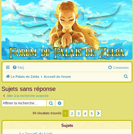
FAQ
Connexion
R
Le Palais de Zelda
Accueil du forum
e
Sujets sans réponse
c
Aller à la recherche avancée
h
Rechercher
Recherche avancée
e
r
1
2
3
4
5
Suivante
94 résultats trouvés
c
Sujets
h
e