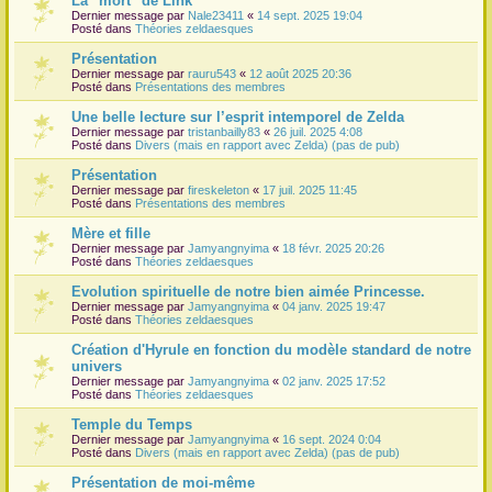
La "mort" de Link
Dernier message par
Nale23411
«
14 sept. 2025 19:04
r
Posté dans
Théories zeldaesques
Présentation
Dernier message par
rauru543
«
12 août 2025 20:36
Posté dans
Présentations des membres
Une belle lecture sur l’esprit intemporel de Zelda
Dernier message par
tristanbailly83
«
26 juil. 2025 4:08
Posté dans
Divers (mais en rapport avec Zelda) (pas de pub)
Présentation
Dernier message par
fireskeleton
«
17 juil. 2025 11:45
Posté dans
Présentations des membres
Mère et fille
Dernier message par
Jamyangnyima
«
18 févr. 2025 20:26
Posté dans
Théories zeldaesques
Evolution spirituelle de notre bien aimée Princesse.
Dernier message par
Jamyangnyima
«
04 janv. 2025 19:47
Posté dans
Théories zeldaesques
Création d'Hyrule en fonction du modèle standard de notre
univers
Dernier message par
Jamyangnyima
«
02 janv. 2025 17:52
Posté dans
Théories zeldaesques
Temple du Temps
Dernier message par
Jamyangnyima
«
16 sept. 2024 0:04
Posté dans
Divers (mais en rapport avec Zelda) (pas de pub)
Présentation de moi-même