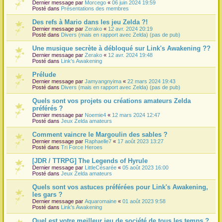
Dernier message par
Morcego
«
06 juin 2024 19:59
Posté dans
Présentations des membres
Des refs à Mario dans les jeu Zelda ?!
Dernier message par
Zerako
«
12 avr. 2024 20:19
Posté dans
Divers (mais en rapport avec Zelda) (pas de pub)
Une musique secrète à débloqué sur Link's Awakening ??
Dernier message par
Zerako
«
12 avr. 2024 19:48
Posté dans
Link's Awakening
Prélude
Dernier message par
Jamyangnyima
«
22 mars 2024 19:43
Posté dans
Divers (mais en rapport avec Zelda) (pas de pub)
Quels sont vos projets ou créations amateurs Zelda
préférés ?
Dernier message par
Noemie4
«
12 mars 2024 12:47
Posté dans
Jeux Zelda amateurs
Comment vaincre le Margoulin des sables ?
Dernier message par
Raphaelle7
«
17 août 2023 13:27
Posté dans
Tri Force Heroes
[JDR / TTRPG] The Legends of Hyrule
Dernier message par
LittleCésarée
«
05 août 2023 16:00
Posté dans
Jeux Zelda amateurs
Quels sont vos astuces préférées pour Link's Awakening,
les gars ?
Dernier message par
Aquaromaine
«
01 août 2023 9:58
Posté dans
Link's Awakening
Quel est votre meilleur jeu de société de tous les temps ?