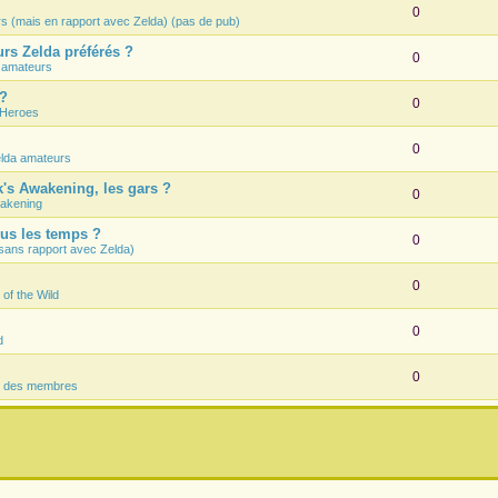
0
rs (mais en rapport avec Zelda) (pas de pub)
rs Zelda préférés ?
0
 amateurs
 ?
0
 Heroes
0
lda amateurs
k's Awakening, les gars ?
0
wakening
ous les temps ?
0
sans rapport avec Zelda)
0
 of the Wild
0
d
0
s des membres