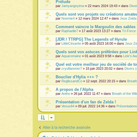
Prélude
par
Jamyangnyima
» 22 mars 2024 19:43 » dans
Dive
Quels sont vos projets ou créations amateu
par
Noemie4
» 12 mars 2024 12:47 » dans
Jeux Zelda
Comment vaincre le Margoulin des sables
par
Raphaelle7
» 17 août 2023 13:27 » dans
Tri Force
[JDR / TTRPG] The Legends of Hyrule
par
LittleCésarée
» 05 août 2023 16:00 » dans
Jeux Ze
Quels sont vos astuces préférées pour Lin
par
Aquaromaine
» 01 août 2023 9:58 » dans
Link's A
Quel est votre meilleur jeu de société de t
par
cryoflammer7
» 15 juin 2023 20:02 » dans
Divers (
Bouclier d'Hylia +++ ?
par
ReglissandCo
» 12 sept. 2022 20:15 » dans
Breath
A propos de l'Alpha
par
Antho
» 26 juil. 2022 11:47 » dans
Breath of the Wil
Présentation d'un fan de Zelda !
par
Venus84
» 09 juil. 2022 14:36 » dans
Présentation
Aller à la recherche avancée