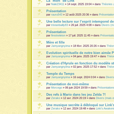
La "mort" de Link
par
Nale23411
» 14 sept. 2025 19:04 » dans
Théories 
Présentation
par
rauru543
» 12 août 2025 20:36 » dans
Présentati
Une belle lecture sur l’esprit intemporel d
par
tristanbailly83
» 26 juil. 2025 4:08 » dans
Divers (m
Présentation
par
fireskeleton
» 17 juil. 2025 11:45 » dans
Présentat
Mère et fille
par
Jamyangnyima
» 18 févr. 2025 20:26 » dans
Théor
Evolution spirituelle de notre bien aimée 
par
Jamyangnyima
» 04 janv. 2025 19:47 » dans
Théor
Création d'Hyrule en fonction du modèle s
par
Jamyangnyima
» 02 janv. 2025 17:52 » dans
Théor
Temple du Temps
par
Jamyangnyima
» 16 sept. 2024 0:04 » dans
Divers
Présentation de moi-même
par
Morcego
» 06 juin 2024 19:59 » dans
Présentatio
Des refs à Mario dans les jeu Zelda ?!
par
Zerako
» 12 avr. 2024 20:19 » dans
Divers (mais e
Une musique secrète à débloqué sur Link
par
Zerako
» 12 avr. 2024 19:48 » dans
Link's Awaken