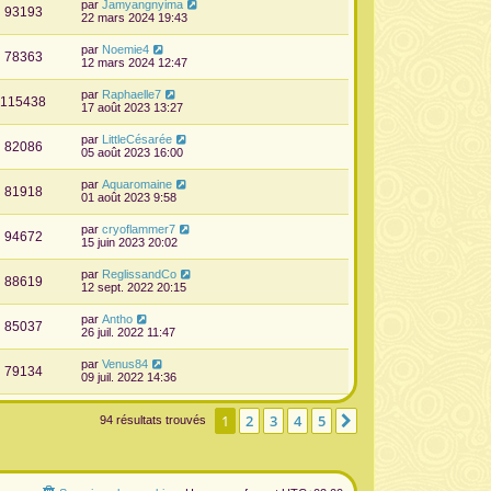
par
Jamyangnyima
93193
22 mars 2024 19:43
par
Noemie4
78363
12 mars 2024 12:47
par
Raphaelle7
115438
17 août 2023 13:27
par
LittleCésarée
82086
05 août 2023 16:00
par
Aquaromaine
81918
01 août 2023 9:58
par
cryoflammer7
94672
15 juin 2023 20:02
par
ReglissandCo
88619
12 sept. 2022 20:15
par
Antho
85037
26 juil. 2022 11:47
par
Venus84
79134
09 juil. 2022 14:36
1
2
3
4
5
Suivante
94 résultats trouvés