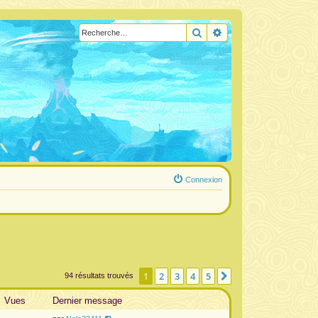
Rechercher
Recherche avancée
Connexion
1
2
3
4
5
Suivante
94 résultats trouvés
Vues
Dernier message