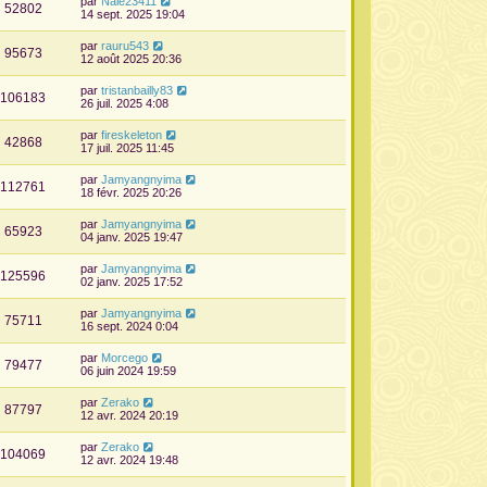
par
Nale23411
52802
14 sept. 2025 19:04
par
rauru543
95673
12 août 2025 20:36
par
tristanbailly83
106183
26 juil. 2025 4:08
par
fireskeleton
42868
17 juil. 2025 11:45
par
Jamyangnyima
112761
18 févr. 2025 20:26
par
Jamyangnyima
65923
04 janv. 2025 19:47
par
Jamyangnyima
125596
02 janv. 2025 17:52
par
Jamyangnyima
75711
16 sept. 2024 0:04
par
Morcego
79477
06 juin 2024 19:59
par
Zerako
87797
12 avr. 2024 20:19
par
Zerako
104069
12 avr. 2024 19:48