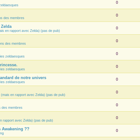
0
zeldaesques
0
ons des membres
e Zelda
0
ais en rapport avec Zelda) (pas de pub)
0
ions des membres
0
ies zeldaesques
Princesse.
0
ies zeldaesques
tandard de notre univers
0
ies zeldaesques
0
 (mais en rapport avec Zelda) (pas de pub)
0
ns des membres
0
n rapport avec Zelda) (pas de pub)
's Awakening ??
0
ing