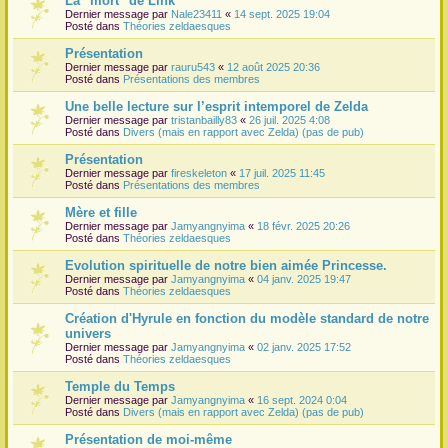
La "mort" de Link
Dernier message par
Nale23411
«
14 sept. 2025 19:04
r
Posté dans
Théories zeldaesques
Présentation
Dernier message par
rauru543
«
12 août 2025 20:36
Posté dans
Présentations des membres
Une belle lecture sur l’esprit intemporel de Zelda
Dernier message par
tristanbailly83
«
26 juil. 2025 4:08
Posté dans
Divers (mais en rapport avec Zelda) (pas de pub)
Présentation
Dernier message par
fireskeleton
«
17 juil. 2025 11:45
Posté dans
Présentations des membres
Mère et fille
Dernier message par
Jamyangnyima
«
18 févr. 2025 20:26
Posté dans
Théories zeldaesques
Evolution spirituelle de notre bien aimée Princesse.
Dernier message par
Jamyangnyima
«
04 janv. 2025 19:47
Posté dans
Théories zeldaesques
Création d'Hyrule en fonction du modèle standard de notre
univers
Dernier message par
Jamyangnyima
«
02 janv. 2025 17:52
Posté dans
Théories zeldaesques
Temple du Temps
Dernier message par
Jamyangnyima
«
16 sept. 2024 0:04
Posté dans
Divers (mais en rapport avec Zelda) (pas de pub)
Présentation de moi-même