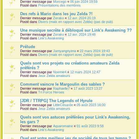
Dernier message par
Morcego
«
06 juin 2024 19:59
Posté dans
Présentations des membres
Des refs à Mario dans les jeu Zelda ?!
Dernier message par
Zerako
«
12 avr. 2024 20:19
Posté dans
Divers (mais en rapport avec Zelda) (pas de pub)
Une musique secrète à débloqué sur Link's Awakening ??
Dernier message par
Zerako
«
12 avr. 2024 19:48
Posté dans
Link's Awakening
Prélude
Dernier message par
Jamyangnyima
«
22 mars 2024 19:43
Posté dans
Divers (mais en rapport avec Zelda) (pas de pub)
Quels sont vos projets ou créations amateurs Zelda
préférés ?
Dernier message par
Noemie4
«
12 mars 2024 12:47
Posté dans
Jeux Zelda amateurs
Comment vaincre le Margoulin des sables ?
Dernier message par
Raphaelle7
«
17 août 2023 13:27
Posté dans
Tri Force Heroes
[JDR / TTRPG] The Legends of Hyrule
Dernier message par
LittleCésarée
«
05 août 2023 16:00
Posté dans
Jeux Zelda amateurs
Quels sont vos astuces préférées pour Link's Awakening,
les gars ?
Dernier message par
Aquaromaine
«
01 août 2023 9:58
Posté dans
Link's Awakening
Quel est votre meilleur jeu de société de tous les temps ?