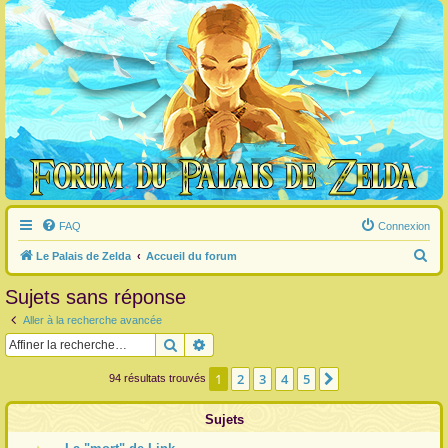
FAQ
Connexion
R
Le Palais de Zelda
Accueil du forum
e
Sujets sans réponse
c
Aller à la recherche avancée
h
Rechercher
Recherche avancée
e
r
1
2
3
4
5
Suivante
94 résultats trouvés
c
Sujets
h
e