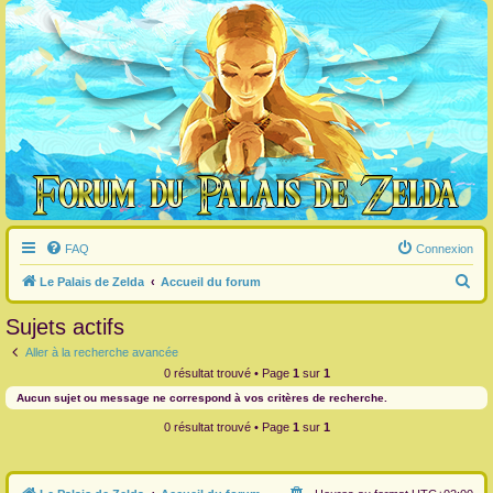
FAQ
Connexion
R
Le Palais de Zelda
Accueil du forum
e
Sujets actifs
c
Aller à la recherche avancée
h
0 résultat trouvé • Page
1
sur
1
e
Aucun sujet ou message ne correspond à vos critères de recherche.
r
0 résultat trouvé • Page
1
sur
1
c
h
e