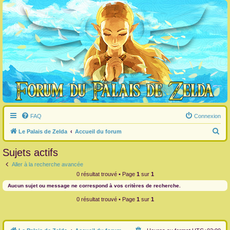
FAQ
Connexion
R
Le Palais de Zelda
Accueil du forum
e
Sujets actifs
c
Aller à la recherche avancée
h
0 résultat trouvé • Page
1
sur
1
e
Aucun sujet ou message ne correspond à vos critères de recherche.
r
0 résultat trouvé • Page
1
sur
1
c
h
e