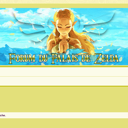
rche.