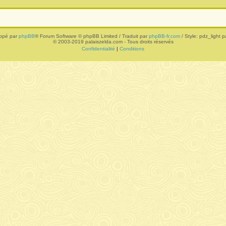
ppé par
phpBB
® Forum Software © phpBB Limited / Traduit par
phpBB-fr.com
/ Style: pdz_light pa
© 2003-2019 palaiszelda.com - Tous droits réservés
Confidentialité
|
Conditions