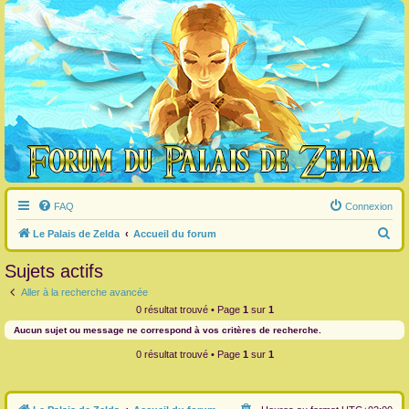
FAQ
Connexion
R
Le Palais de Zelda
Accueil du forum
e
Sujets actifs
c
Aller à la recherche avancée
h
0 résultat trouvé • Page
1
sur
1
e
Aucun sujet ou message ne correspond à vos critères de recherche.
r
0 résultat trouvé • Page
1
sur
1
c
h
e