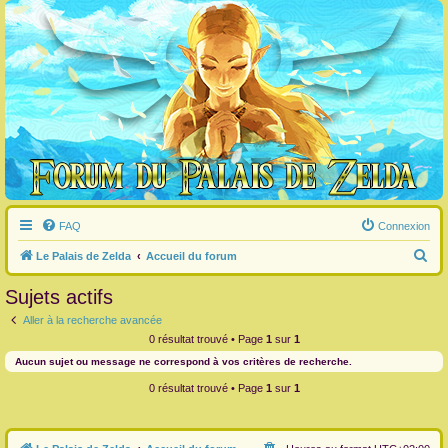
FAQ
Connexion
R
Le Palais de Zelda
Accueil du forum
e
Sujets actifs
c
Aller à la recherche avancée
h
0 résultat trouvé • Page
1
sur
1
e
Aucun sujet ou message ne correspond à vos critères de recherche.
r
0 résultat trouvé • Page
1
sur
1
c
h
e