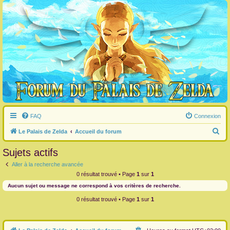
FAQ
Connexion
R
Le Palais de Zelda
Accueil du forum
e
Sujets actifs
c
Aller à la recherche avancée
h
0 résultat trouvé • Page
1
sur
1
e
Aucun sujet ou message ne correspond à vos critères de recherche.
r
0 résultat trouvé • Page
1
sur
1
c
h
e