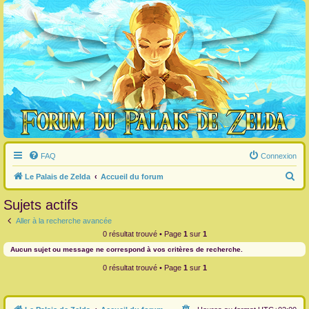
FAQ
Connexion
R
Le Palais de Zelda
Accueil du forum
e
Sujets actifs
c
Aller à la recherche avancée
h
0 résultat trouvé • Page
1
sur
1
e
Aucun sujet ou message ne correspond à vos critères de recherche.
r
0 résultat trouvé • Page
1
sur
1
c
h
e