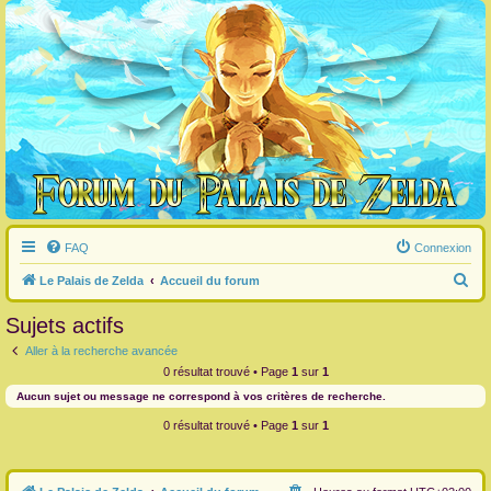
FAQ
Connexion
R
Le Palais de Zelda
Accueil du forum
e
Sujets actifs
c
Aller à la recherche avancée
h
0 résultat trouvé • Page
1
sur
1
e
Aucun sujet ou message ne correspond à vos critères de recherche.
r
0 résultat trouvé • Page
1
sur
1
c
h
e