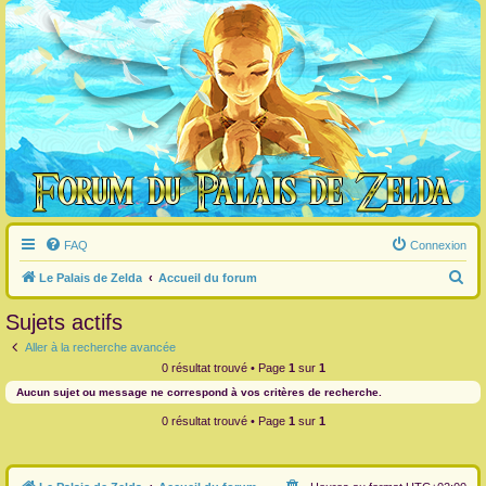
FAQ
Connexion
R
Le Palais de Zelda
Accueil du forum
e
Sujets actifs
c
Aller à la recherche avancée
h
0 résultat trouvé • Page
1
sur
1
e
Aucun sujet ou message ne correspond à vos critères de recherche.
r
0 résultat trouvé • Page
1
sur
1
c
h
e