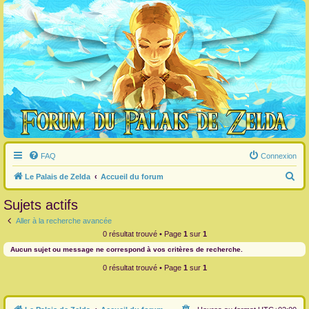
FAQ
Connexion
R
Le Palais de Zelda
Accueil du forum
e
Sujets actifs
c
Aller à la recherche avancée
h
0 résultat trouvé • Page
1
sur
1
e
Aucun sujet ou message ne correspond à vos critères de recherche.
r
0 résultat trouvé • Page
1
sur
1
c
h
e