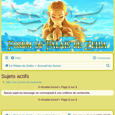
FAQ
Connexion
R
Le Palais de Zelda
Accueil du forum
e
Sujets actifs
c
Aller à la recherche avancée
h
0 résultat trouvé • Page
1
sur
1
e
Aucun sujet ou message ne correspond à vos critères de recherche.
r
0 résultat trouvé • Page
1
sur
1
c
h
e