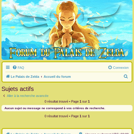
FAQ
Connexion
R
Le Palais de Zelda
Accueil du forum
e
Sujets actifs
c
Aller à la recherche avancée
h
0 résultat trouvé • Page
1
sur
1
e
Aucun sujet ou message ne correspond à vos critères de recherche.
r
0 résultat trouvé • Page
1
sur
1
c
h
e