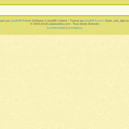
ppé par
phpBB
® Forum Software © phpBB Limited / Traduit par
phpBB-fr.com
/ Style: pdz_light pa
© 2003-2019 palaiszelda.com - Tous droits réservés
Confidentialité
|
Conditions