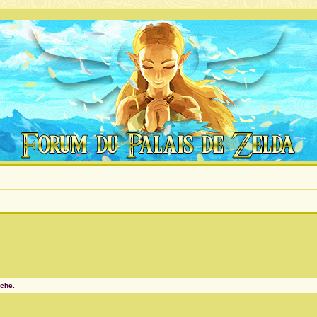
rche.