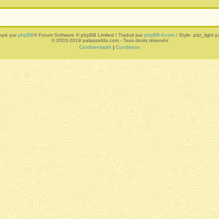
ppé par
phpBB
® Forum Software © phpBB Limited / Traduit par
phpBB-fr.com
/ Style: pdz_light pa
© 2003-2019 palaiszelda.com - Tous droits réservés
Confidentialité
|
Conditions