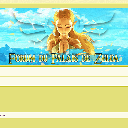
rche.