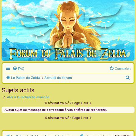
FAQ
Connexion
R
Le Palais de Zelda
Accueil du forum
e
Sujets actifs
c
Aller à la recherche avancée
h
0 résultat trouvé • Page
1
sur
1
e
Aucun sujet ou message ne correspond à vos critères de recherche.
r
0 résultat trouvé • Page
1
sur
1
c
h
e