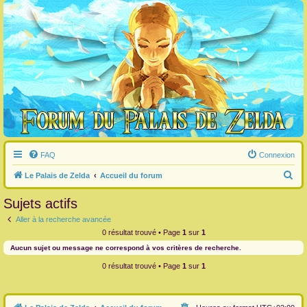
FAQ
Connexion
R
Le Palais de Zelda
Accueil du forum
e
Sujets actifs
c
Aller à la recherche avancée
h
0 résultat trouvé • Page
1
sur
1
e
Aucun sujet ou message ne correspond à vos critères de recherche.
r
0 résultat trouvé • Page
1
sur
1
c
h
e