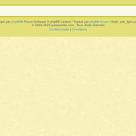
ppé par
phpBB
® Forum Software © phpBB Limited / Traduit par
phpBB-fr.com
/ Style: pdz_light pa
© 2003-2019 palaiszelda.com - Tous droits réservés
Confidentialité
|
Conditions