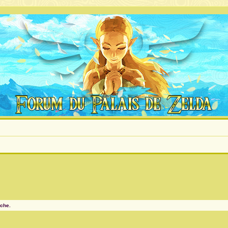
rche.