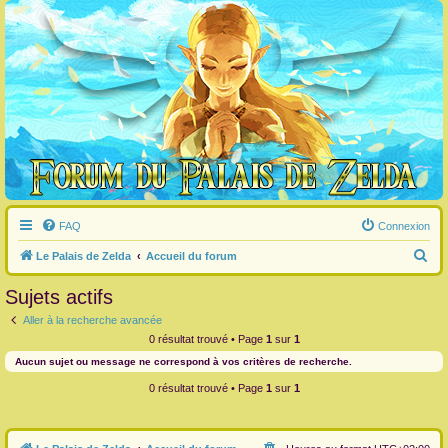
FAQ
Connexion
R
Le Palais de Zelda
Accueil du forum
e
Sujets actifs
c
Aller à la recherche avancée
h
0 résultat trouvé • Page
1
sur
1
e
Aucun sujet ou message ne correspond à vos critères de recherche.
r
0 résultat trouvé • Page
1
sur
1
c
h
e