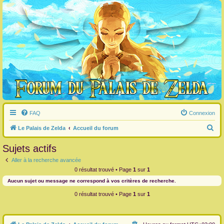
FAQ
Connexion
R
Le Palais de Zelda
Accueil du forum
e
Sujets actifs
c
Aller à la recherche avancée
h
0 résultat trouvé • Page
1
sur
1
e
Aucun sujet ou message ne correspond à vos critères de recherche.
r
0 résultat trouvé • Page
1
sur
1
c
h
e