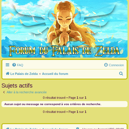
FAQ
Connexion
R
Le Palais de Zelda
Accueil du forum
e
Sujets actifs
c
Aller à la recherche avancée
h
0 résultat trouvé • Page
1
sur
1
e
Aucun sujet ou message ne correspond à vos critères de recherche.
r
0 résultat trouvé • Page
1
sur
1
c
h
e