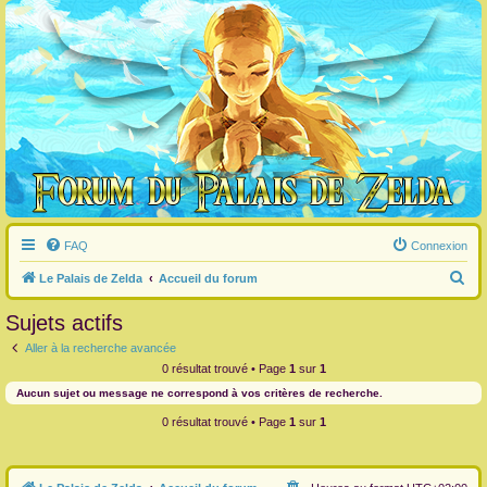
FAQ
Connexion
R
Le Palais de Zelda
Accueil du forum
e
Sujets actifs
c
Aller à la recherche avancée
h
0 résultat trouvé • Page
1
sur
1
e
Aucun sujet ou message ne correspond à vos critères de recherche.
r
0 résultat trouvé • Page
1
sur
1
c
h
e