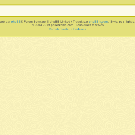
ppé par
phpBB
® Forum Software © phpBB Limited / Traduit par
phpBB-fr.com
/ Style: pdz_light pa
© 2003-2019 palaiszelda.com - Tous droits réservés
Confidentialité
|
Conditions