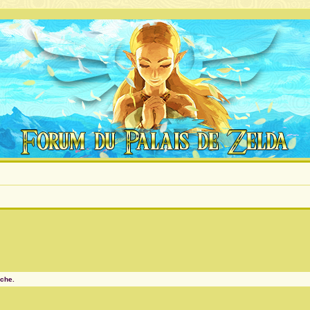
rche.