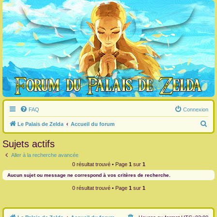
FAQ
Connexion
R
Le Palais de Zelda
Accueil du forum
e
Sujets actifs
c
Aller à la recherche avancée
h
0 résultat trouvé • Page
1
sur
1
e
Aucun sujet ou message ne correspond à vos critères de recherche.
r
0 résultat trouvé • Page
1
sur
1
c
h
e