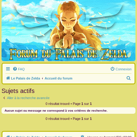
FAQ
Connexion
R
Le Palais de Zelda
Accueil du forum
e
Sujets actifs
c
Aller à la recherche avancée
h
0 résultat trouvé • Page
1
sur
1
e
Aucun sujet ou message ne correspond à vos critères de recherche.
r
0 résultat trouvé • Page
1
sur
1
c
h
e