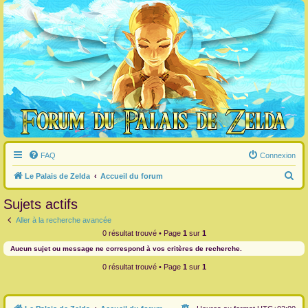
FAQ
Connexion
R
Le Palais de Zelda
Accueil du forum
e
Sujets actifs
c
Aller à la recherche avancée
h
0 résultat trouvé • Page
1
sur
1
e
Aucun sujet ou message ne correspond à vos critères de recherche.
r
0 résultat trouvé • Page
1
sur
1
c
h
e