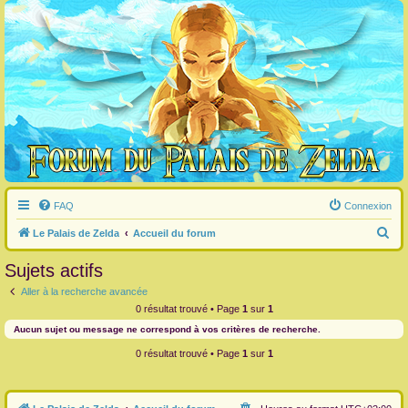
FAQ
Connexion
R
Le Palais de Zelda
Accueil du forum
e
Sujets actifs
c
Aller à la recherche avancée
h
0 résultat trouvé • Page
1
sur
1
e
Aucun sujet ou message ne correspond à vos critères de recherche.
r
0 résultat trouvé • Page
1
sur
1
c
h
e