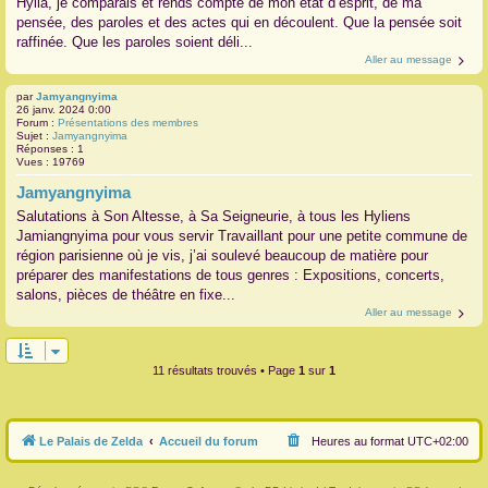
Hylia, je comparais et rends compte de mon état d’esprit, de ma
pensée, des paroles et des actes qui en découlent. Que la pensée soit
raffinée. Que les paroles soient déli...
Aller au message
par
Jamyangnyima
26 janv. 2024 0:00
Forum :
Présentations des membres
Sujet :
Jamyangnyima
Réponses :
1
Vues :
19769
Jamyangnyima
Salutations à Son Altesse, à Sa Seigneurie, à tous les Hyliens
Jamiangnyima pour vous servir Travaillant pour une petite commune de
région parisienne où je vis, j’ai soulevé beaucoup de matière pour
préparer des manifestations de tous genres : Expositions, concerts,
salons, pièces de théâtre en fixe...
Aller au message
11 résultats trouvés • Page
1
sur
1
Le Palais de Zelda
Accueil du forum
Heures au format
UTC+02:00