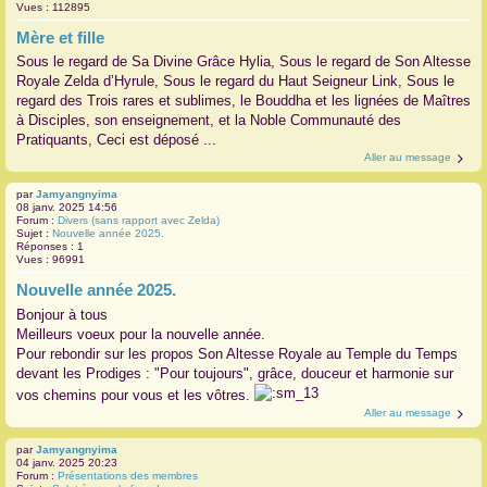
Vues :
112895
r
Mère et fille
Sous le regard de Sa Divine Grâce Hylia, Sous le regard de Son Altesse
Royale Zelda d’Hyrule, Sous le regard du Haut Seigneur Link, Sous le
regard des Trois rares et sublimes, le Bouddha et les lignées de Maîtres
à Disciples, son enseignement, et la Noble Communauté des
Pratiquants, Ceci est déposé ...
Aller au message
par
Jamyangnyima
08 janv. 2025 14:56
Forum :
Divers (sans rapport avec Zelda)
Sujet :
Nouvelle année 2025.
Réponses :
1
Vues :
96991
Nouvelle année 2025.
Bonjour à tous
Meilleurs voeux pour la nouvelle année.
Pour rebondir sur les propos Son Altesse Royale au Temple du Temps
devant les Prodiges : "Pour toujours", grâce, douceur et harmonie sur
vos chemins pour vous et les vôtres.
Aller au message
par
Jamyangnyima
04 janv. 2025 20:23
Forum :
Présentations des membres