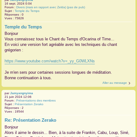
16 sept. 2024 0:04
Forum :
Divers (mais en rapport avec Zelda) (pas de pub)
Sujet :
Temple du Temps
Réponses :
0
Vues :
75826
Temple du Temps
Bonjour
Vous connaissez tous le Chant du Temps d'Ocarina of Time...
En voici une version fort agréable avec les techniques du chant
grégorien :
https://www.youtube.com/watch?v=_yy_G0WLXNs
Je m'en sers pour certaines sessions longues de méditation.
Bonne continuation à tous.
Aller au message
par
Jamyangnyima
21 juin 2024 12:06
Forum :
Présentations des membres
Sujet :
Présentation Zerako
Réponses :
2
Vues :
19544
Re: Présentation Zerako
Bonjour
Alors il aime le dessin... Bien, à la suite de Frankin, Cabu, Loup, Siné,