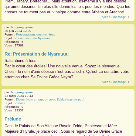
Piem, Tabary, Bretécher... Mais attention, ici-même il y a une déesse
qui aime dessiner. En plus elle donne les lois pour les mondes. Que les
choses ne tournent pas au vinaigre comme entre Athéna et Arachné.
Aller au message
par
Jamyangnyima
20 juin 2024 13:00
Forum :
Présentations des membres
Sujet :
Présentation de Nyaruuuu
Réponses :
6
Vues :
27568
Re: Présentation de Nyaruuuu
Salutations à tous.
Par le cœur des étoiles! Une nouvelle venue. Soyez la bienvenue.
Choisir le nom d'une déesse n'est pas anodin. Qu'est ce qui attire votre
attention chez Sa Divine Grâce Nayru?
Aller au message
par
Jamyangnyima
22 mars 2024 19:43
Forum :
Divers (mais en rapport avec Zelda) (pas de pub)
Sujet :
Prélude
Réponses :
0
Vues :
93337
Prélude
Dans le Palais de Son Altesse Royale Zelda, Princesse et Mère
Majeure d’Hyrule, je place ceci. Sous le regard de Sa Divine Grâce