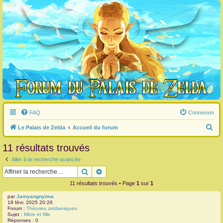
FAQ
Connexion
R
Le Palais de Zelda
Accueil du forum
e
11 résultats trouvés
c
Aller à la recherche avancée
h
Rechercher
Recherche avancée
e
11 résultats trouvés • Page
1
sur
1
r
par
Jamyangnyima
c
18 févr. 2025 20:26
Forum :
Théories zeldaesques
h
Sujet :
Mère et fille
Réponses :
0
e