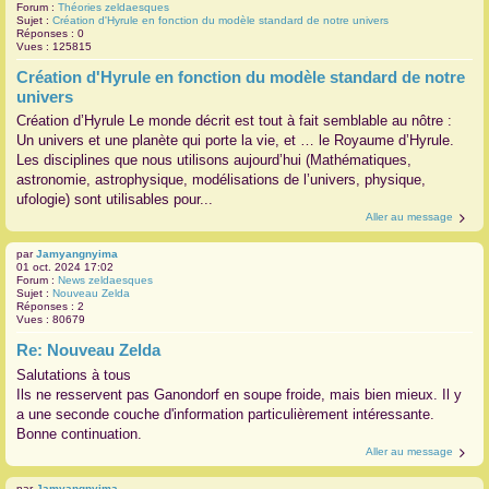
Forum :
Théories zeldaesques
Sujet :
Création d'Hyrule en fonction du modèle standard de notre univers
Réponses :
0
Vues :
125815
Création d'Hyrule en fonction du modèle standard de notre
univers
Création d’Hyrule Le monde décrit est tout à fait semblable au nôtre :
Un univers et une planète qui porte la vie, et … le Royaume d’Hyrule.
Les disciplines que nous utilisons aujourd’hui (Mathématiques,
astronomie, astrophysique, modélisations de l’univers, physique,
ufologie) sont utilisables pour...
Aller au message
par
Jamyangnyima
01 oct. 2024 17:02
Forum :
News zeldaesques
Sujet :
Nouveau Zelda
Réponses :
2
Vues :
80679
Re: Nouveau Zelda
Salutations à tous
Ils ne resservent pas Ganondorf en soupe froide, mais bien mieux. Il y
a une seconde couche d'information particulièrement intéressante.
Bonne continuation.
Aller au message
par
Jamyangnyima