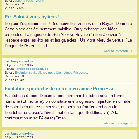
Sujet :
Salut à vous hyliens !
Réponses :
2
Vues :
17139
Re: Salut à vous hyliens !
Bonjour Youpiiiiiiiiiiiiiiiiiii!!! Des nouvelles venues en la Royale Demeure.
Cette place est éminemment paisible. On y échange des idées
profondes. La sagesse de Son Altesse Royale n'a rien à envier à
l'espace entre les étoiles et les galaxies : Un Mont Meru de vertus! "Le
Dragon de l'Eveil", "La F...
Aller au message
par
Jamyangnyima
04 janv. 2025 19:47
Forum :
Théories zeldaesques
Sujet :
Evolution spirituelle de notre bien aimée Princesse.
Réponses :
0
Vues :
66045
Evolution spirituelle de notre bien aimée Princesse.
Salutations à tous. Depuis la première manifestation sous la forme
humaine (Et mortelle), on constate une progression spirituelle normale
de notre bien aimée princesse, au sens où l'on l'entend dans le
Bouddhisme (Jusqu'à l'éveil final en tant que Boddhisatva). A la
confrontation avec l’Avatar (Eman...
Aller au message
par
Jamyangnyima
02 janv. 2025 17:52