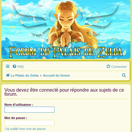
FAQ
Connexion
R
Le Palais de Zelda
Accueil du forum
e
Vous devez être connecté pour répondre aux sujets de ce
c
forum.
h
e
Nom d’utilisateur :
r
c
Mot de passe :
h
J’ai oublié mon mot de passe
e