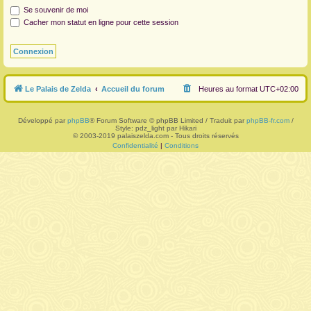
Se souvenir de moi
r
Cacher mon statut en ligne pour cette session
Le Palais de Zelda
Accueil du forum
Heures au format
UTC+02:00
Développé par
phpBB
® Forum Software © phpBB Limited / Traduit par
phpBB-fr.com
/
Style: pdz_light par Hikari
© 2003-2019 palaiszelda.com - Tous droits réservés
Confidentialité
|
Conditions