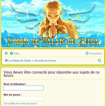
FAQ
Connexion
R
Le Palais de Zelda
Accueil du forum
e
Vous devez être connecté pour répondre aux sujets de ce
c
forum.
h
e
Nom d’utilisateur :
r
c
Mot de passe :
h
J’ai oublié mon mot de passe
e