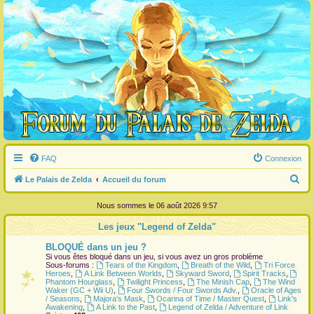
FAQ
Connexion
R
Le Palais de Zelda
Accueil du forum
e
Nous sommes le 06 août 2026 9:57
c
Les jeux "Legend of Zelda"
h
BLOQUÉ dans un jeu ?
e
Si vous êtes bloqué dans un jeu, si vous avez un gros problème
r
Sous-forums :
Tears of the Kingdom
,
Breath of the Wild
,
Tri Force
Heroes
,
A Link Between Worlds
,
Skyward Sword
,
Spirit Tracks
,
c
Phantom Hourglass
,
Twilight Princess
,
The Minish Cap
,
The Wind
Waker (GC + Wii U)
,
Four Swords / Four Swords Adv.
,
Oracle of Ages
h
/ Seasons
,
Majora's Mask
,
Ocarina of Time / Master Quest
,
Link's
Awakening
,
A Link to the Past
,
Legend of Zelda / Adventure of Link
e