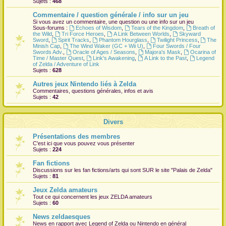
Sujets :
468
r
Commentaire / question générale / info sur un jeu
Si vous avez un commentaire, une question ou une info sur un jeu
Sous-forums :
Echoes of Wisdom
,
Tears of the Kingdom
,
Breath of
the Wild
,
Tri Force Heroes
,
A Link Between Worlds
,
Skyward
Sword
,
Spirit Tracks
,
Phantom Hourglass
,
Twilight Princess
,
The
Minish Cap
,
The Wind Waker (GC + Wii U)
,
Four Swords / Four
Swords Adv.
,
Oracle of Ages / Seasons
,
Majora's Mask
,
Ocarina of
Time / Master Quest
,
Link's Awakening
,
A Link to the Past
,
Legend
of Zelda / Adventure of Link
Sujets :
628
Autres jeux Nintendo liés à Zelda
Commentaires, questions générales, infos et avis
Sujets :
42
Divers
Présentations des membres
C'est ici que vous pouvez vous présenter
Sujets :
224
Fan fictions
Discussions sur les fan fictions/arts qui sont
SUR
le site "Palais de Zelda"
Sujets :
81
Jeux Zelda amateurs
Tout ce qui concernent les jeux ZELDA amateurs
Sujets :
60
News zeldaesques
News en rapport avec Legend of Zelda ou Nintendo en général