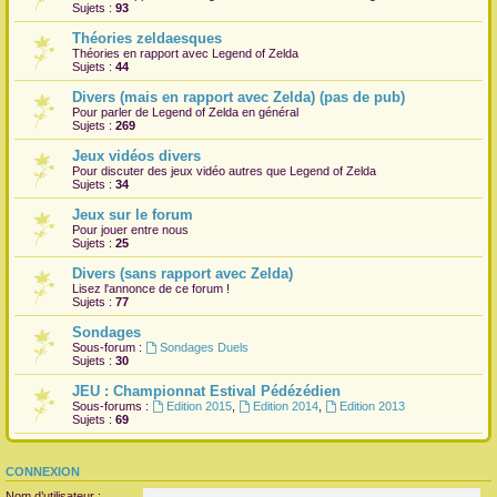
Sujets :
93
Théories zeldaesques
Théories en rapport avec Legend of Zelda
Sujets :
44
Divers (mais en rapport avec Zelda) (pas de pub)
Pour parler de Legend of Zelda en général
Sujets :
269
Jeux vidéos divers
Pour discuter des jeux vidéo autres que Legend of Zelda
Sujets :
34
Jeux sur le forum
Pour jouer entre nous
Sujets :
25
Divers (sans rapport avec Zelda)
Lisez l'annonce de ce forum !
Sujets :
77
Sondages
Sous-forum :
Sondages Duels
Sujets :
30
JEU : Championnat Estival Pédézédien
Sous-forums :
Edition 2015
,
Edition 2014
,
Edition 2013
Sujets :
69
CONNEXION
Nom d’utilisateur :