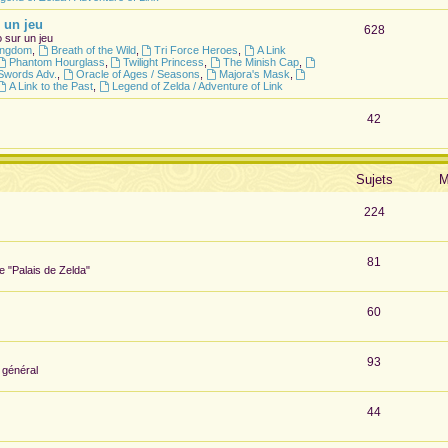
 un jeu
628
 sur un jeu
Kingdom
,
Breath of the Wild
,
Tri Force Heroes
,
A Link
Phantom Hourglass
,
Twilight Princess
,
The Minish Cap
,
Swords Adv.
,
Oracle of Ages / Seasons
,
Majora's Mask
,
A Link to the Past
,
Legend of Zelda / Adventure of Link
42
Sujets
M
224
81
te "Palais de Zelda"
60
93
 général
44