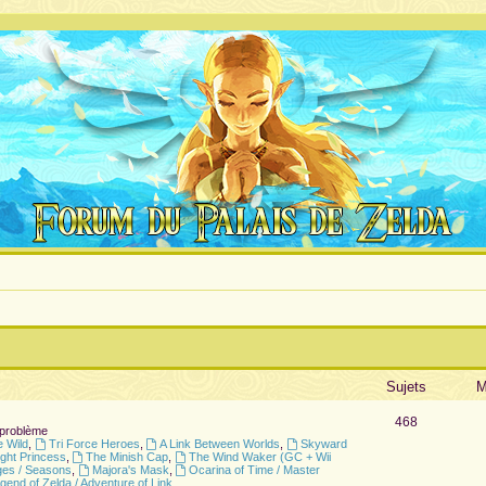
Sujets
M
468
 problème
e Wild
,
Tri Force Heroes
,
A Link Between Worlds
,
Skyward
ight Princess
,
The Minish Cap
,
The Wind Waker (GC + Wii
ges / Seasons
,
Majora's Mask
,
Ocarina of Time / Master
gend of Zelda / Adventure of Link