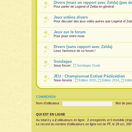
Divers (mais en rapport avec Zelda) (pas d
Pour parler de Legend of Zelda en général
Jeux vidéos divers
Pour discuter des jeux vidéo autres que Legend of Zel
Jeux sur le forum
Pour jouer entre nous
Divers (sans rapport avec Zelda)
Lisez l'annonce de ce forum !
Sondages
Sous-forum :
Sondages Duels
JEU : Championnat Estival Pédézédien
Sous-forums :
Edition 2015
,
Edition 2014
,
Editi
CONNEXION
Nom d’utilisateur :
Mot de pas
QUI EST EN LIGNE
Au total il y a
2
utilisateurs en ligne : 2 enregistrés et 0 invisible (d
Le record du nombre d’utilisateurs en ligne est de
77
, le 28 oct. 20