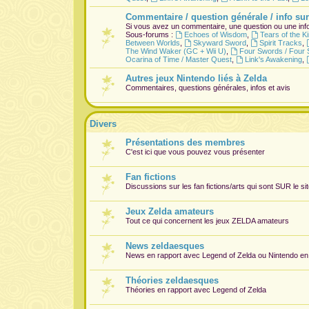
Commentaire / question générale / info sur
Si vous avez un commentaire, une question ou une info
Sous-forums :
Echoes of Wisdom
,
Tears of the 
Between Worlds
,
Skyward Sword
,
Spirit Tracks
,
The Wind Waker (GC + Wii U)
,
Four Swords / Four 
Ocarina of Time / Master Quest
,
Link's Awakening
,
Autres jeux Nintendo liés à Zelda
Commentaires, questions générales, infos et avis
Divers
Présentations des membres
C'est ici que vous pouvez vous présenter
Fan fictions
Discussions sur les fan fictions/arts qui sont
SUR
le si
Jeux Zelda amateurs
Tout ce qui concernent les jeux ZELDA amateurs
News zeldaesques
News en rapport avec Legend of Zelda ou Nintendo en
Théories zeldaesques
Théories en rapport avec Legend of Zelda