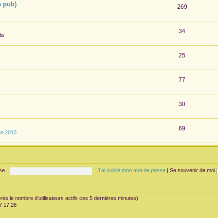
e pub)
269
34
da
25
77
30
69
on 2013
se :
J’ai oublié mon mot de passe
|
Se souvenir de moi
’après le nombre d’utilisateurs actifs ces 5 dernières minutes)
07 17:26