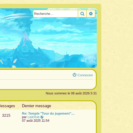
Rechercher
Recherche avancée
Connexion
Nous sommes le 08 août 2026 5:31
essages
Dernier message
Re: Temple "Tour du jugement"…
3215
V
par
LinkRob
o
07 août 2025 11:54
i
r
l