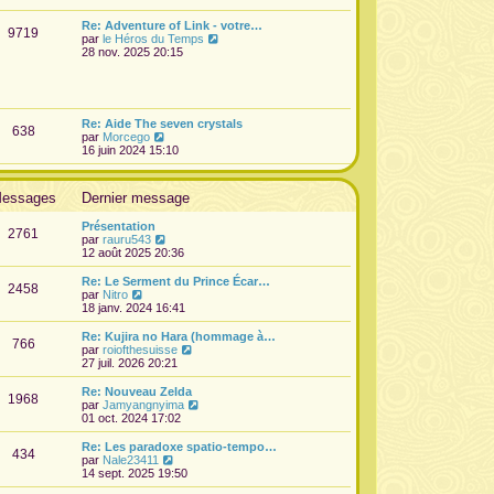
e
d
Re: Adventure of Link - votre…
9719
e
V
par
le Héros du Temps
r
o
28 nov. 2025 20:15
n
i
i
r
e
l
r
e
m
d
Re: Aide The seven crystals
e
638
e
V
par
Morcego
s
r
o
16 juin 2024 15:10
s
n
i
a
i
r
g
e
l
e
essages
Dernier message
r
e
m
d
e
Présentation
e
2761
s
V
par
rauru543
r
s
o
12 août 2025 20:36
n
a
i
i
g
r
Re: Le Serment du Prince Écar…
e
2458
e
l
V
par
Nitro
r
e
o
18 janv. 2024 16:41
m
d
i
e
e
r
s
Re: Kujira no Hara (hommage à…
766
r
l
s
V
par
roiofthesuisse
n
e
a
o
27 juil. 2026 20:21
i
d
g
i
e
e
e
r
Re: Nouveau Zelda
r
1968
r
l
V
par
Jamyangnyima
m
n
e
o
01 oct. 2024 17:02
e
i
d
i
s
e
e
r
Re: Les paradoxe spatio-tempo…
s
r
434
r
l
V
par
Nale23411
a
m
n
e
o
14 sept. 2025 19:50
g
e
i
d
i
e
s
e