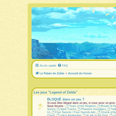
Accès rapide
FAQ
Le Palais de Zelda
Accueil du forum
Les jeux "Legend of Zelda"
BLOQUÉ dans un jeu ?
Si vous êtes bloqué dans un jeu, si vous avez un gros
Sous-forums :
Tears of the Kingdom
,
Breath of th
Sword
,
Spirit Tracks
,
Phantom Hourglass
,
Twil
U)
,
Four Swords / Four Swords Adv.
,
Oracle of A
Quest
,
Link's Awakening
,
A Link to the Past
,
Le