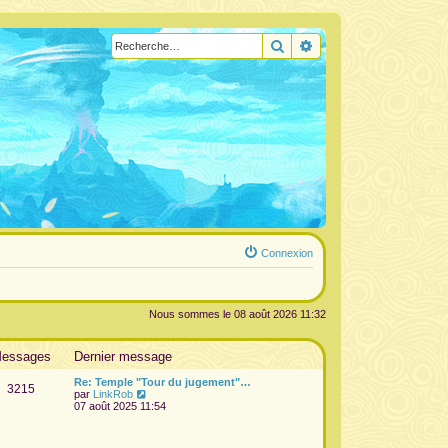
Rechercher
Recherche avancée
Connexion
Nous sommes le 08 août 2026 11:32
essages
Dernier message
Re: Temple "Tour du jugement"…
3215
V
par
LinkRob
o
07 août 2025 11:54
i
r
l