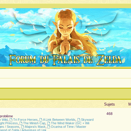
Sujets
M
468
 problème
e Wild
,
Tri Force Heroes
,
A Link Between Worlds
,
Skyward
ight Princess
,
The Minish Cap
,
The Wind Waker (GC + Wii
ges / Seasons
,
Majora's Mask
,
Ocarina of Time / Master
gend of Zelda / Adventure of Link