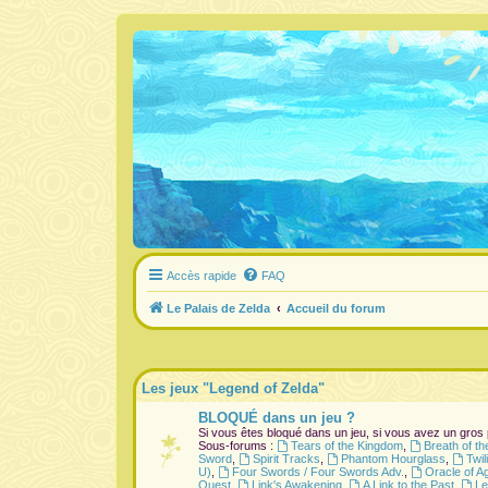
Accès rapide
FAQ
Le Palais de Zelda
Accueil du forum
Les jeux "Legend of Zelda"
BLOQUÉ dans un jeu ?
Si vous êtes bloqué dans un jeu, si vous avez un gros
Sous-forums :
Tears of the Kingdom
,
Breath of th
Sword
,
Spirit Tracks
,
Phantom Hourglass
,
Twil
U)
,
Four Swords / Four Swords Adv.
,
Oracle of A
Quest
,
Link's Awakening
,
A Link to the Past
,
Le