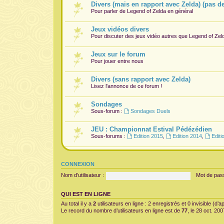
Divers (mais en rapport avec Zelda) (pas d
Pour parler de Legend of Zelda en général
Jeux vidéos divers
Pour discuter des jeux vidéo autres que Legend of Zel
Jeux sur le forum
Pour jouer entre nous
Divers (sans rapport avec Zelda)
Lisez l'annonce de ce forum !
Sondages
Sous-forum :
Sondages Duels
JEU : Championnat Estival Pédézédien
Sous-forums :
Edition 2015
,
Edition 2014
,
Editi
CONNEXION
Nom d’utilisateur :
Mot de pas
QUI EST EN LIGNE
Au total il y a
2
utilisateurs en ligne : 2 enregistrés et 0 invisible (d
Le record du nombre d’utilisateurs en ligne est de
77
, le 28 oct. 20