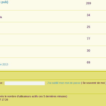
e pub)
269
34
da
25
77
30
69
on 2013
se :
J’ai oublié mon mot de passe
|
Se souvenir de moi
’après le nombre d’utilisateurs actifs ces 5 dernières minutes)
07 17:26