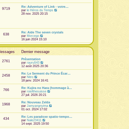
e
d
Re: Adventure of Link - votre…
9719
e
V
par
le Héros du Temps
r
o
28 nov. 2025 20:15
n
i
i
r
e
l
r
e
m
d
Re: Aide The seven crystals
e
638
e
V
par
Morcego
s
r
o
16 juin 2024 15:10
s
n
i
a
i
r
g
e
l
e
essages
Dernier message
r
e
m
d
e
Présentation
e
2761
s
V
par
rauru543
r
s
o
12 août 2025 20:36
n
a
i
i
g
r
Re: Le Serment du Prince Écar…
e
2458
e
l
V
par
Nitro
r
e
o
18 janv. 2024 16:41
m
d
i
e
e
r
s
Re: Kujira no Hara (hommage à…
766
r
l
s
V
par
roiofthesuisse
n
e
a
o
27 juil. 2026 20:21
i
d
g
i
e
e
e
r
Re: Nouveau Zelda
r
1968
r
l
V
par
Jamyangnyima
m
n
e
o
01 oct. 2024 17:02
e
i
d
i
s
e
e
r
Re: Les paradoxe spatio-tempo…
s
r
434
r
l
V
par
Nale23411
a
m
n
e
o
14 sept. 2025 19:50
g
e
i
d
i
e
s
e