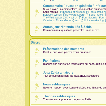
Commentaire / question générale / info sur
Si vous avez un commentaire, une question ou une info
Sous-forums :
Echoes of Wisdom
,
Tears of the 
Between Worlds
,
Skyward Sword
,
Spirit Tracks
,
The Wind Waker (GC + Wii U)
,
Four Swords / Four 
Ocarina of Time / Master Quest
,
Link's Awakening
,
Autres jeux Nintendo liés à Zelda
Commentaires, questions générales, infos et avis
Divers
Présentations des membres
C'est ici que vous pouvez vous présenter
Fan fictions
Discussions sur les fan fictions/arts qui sont
SUR
le si
Jeux Zelda amateurs
Tout ce qui concernent les jeux ZELDA amateurs
News zeldaesques
News en rapport avec Legend of Zelda ou Nintendo en
Théories zeldaesques
Théories en rapport avec Legend of Zelda