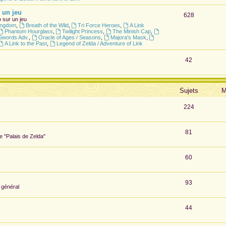
 un jeu
628
 sur un jeu
Kingdom
,
Breath of the Wild
,
Tri Force Heroes
,
A Link
Phantom Hourglass
,
Twilight Princess
,
The Minish Cap
,
Swords Adv.
,
Oracle of Ages / Seasons
,
Majora's Mask
,
A Link to the Past
,
Legend of Zelda / Adventure of Link
42
Sujets
M
224
81
te "Palais de Zelda"
60
93
 général
44