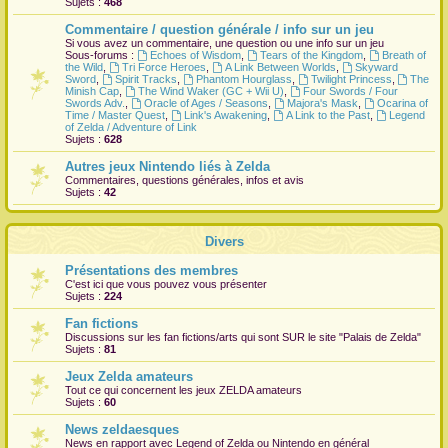
Sujets :
468
r
Commentaire / question générale / info sur un jeu
Si vous avez un commentaire, une question ou une info sur un jeu
Sous-forums :
Echoes of Wisdom
,
Tears of the Kingdom
,
Breath of
the Wild
,
Tri Force Heroes
,
A Link Between Worlds
,
Skyward
Sword
,
Spirit Tracks
,
Phantom Hourglass
,
Twilight Princess
,
The
Minish Cap
,
The Wind Waker (GC + Wii U)
,
Four Swords / Four
Swords Adv.
,
Oracle of Ages / Seasons
,
Majora's Mask
,
Ocarina of
Time / Master Quest
,
Link's Awakening
,
A Link to the Past
,
Legend
of Zelda / Adventure of Link
Sujets :
628
Autres jeux Nintendo liés à Zelda
Commentaires, questions générales, infos et avis
Sujets :
42
Divers
Présentations des membres
C'est ici que vous pouvez vous présenter
Sujets :
224
Fan fictions
Discussions sur les fan fictions/arts qui sont
SUR
le site "Palais de Zelda"
Sujets :
81
Jeux Zelda amateurs
Tout ce qui concernent les jeux ZELDA amateurs
Sujets :
60
News zeldaesques
News en rapport avec Legend of Zelda ou Nintendo en général