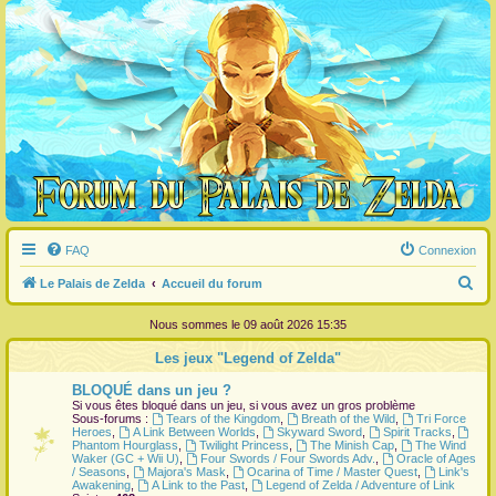
FAQ
Connexion
R
Le Palais de Zelda
Accueil du forum
e
Nous sommes le 09 août 2026 15:35
c
Les jeux "Legend of Zelda"
h
BLOQUÉ dans un jeu ?
e
Si vous êtes bloqué dans un jeu, si vous avez un gros problème
r
Sous-forums :
Tears of the Kingdom
,
Breath of the Wild
,
Tri Force
Heroes
,
A Link Between Worlds
,
Skyward Sword
,
Spirit Tracks
,
c
Phantom Hourglass
,
Twilight Princess
,
The Minish Cap
,
The Wind
Waker (GC + Wii U)
,
Four Swords / Four Swords Adv.
,
Oracle of Ages
h
/ Seasons
,
Majora's Mask
,
Ocarina of Time / Master Quest
,
Link's
Awakening
,
A Link to the Past
,
Legend of Zelda / Adventure of Link
e