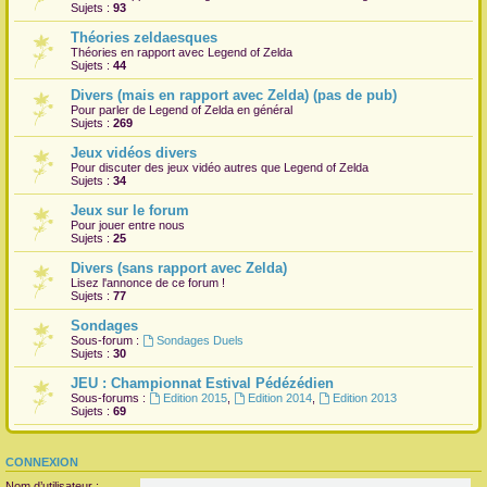
Sujets :
93
Théories zeldaesques
Théories en rapport avec Legend of Zelda
Sujets :
44
Divers (mais en rapport avec Zelda) (pas de pub)
Pour parler de Legend of Zelda en général
Sujets :
269
Jeux vidéos divers
Pour discuter des jeux vidéo autres que Legend of Zelda
Sujets :
34
Jeux sur le forum
Pour jouer entre nous
Sujets :
25
Divers (sans rapport avec Zelda)
Lisez l'annonce de ce forum !
Sujets :
77
Sondages
Sous-forum :
Sondages Duels
Sujets :
30
JEU : Championnat Estival Pédézédien
Sous-forums :
Edition 2015
,
Edition 2014
,
Edition 2013
Sujets :
69
CONNEXION
Nom d’utilisateur :