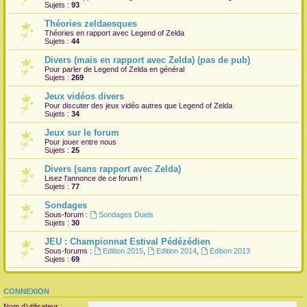
Sujets :
93
Théories zeldaesques
Théories en rapport avec Legend of Zelda
Sujets :
44
Divers (mais en rapport avec Zelda) (pas de pub)
Pour parler de Legend of Zelda en général
Sujets :
269
Jeux vidéos divers
Pour discuter des jeux vidéo autres que Legend of Zelda
Sujets :
34
Jeux sur le forum
Pour jouer entre nous
Sujets :
25
Divers (sans rapport avec Zelda)
Lisez l'annonce de ce forum !
Sujets :
77
Sondages
Sous-forum :
Sondages Duels
Sujets :
30
JEU : Championnat Estival Pédézédien
Sous-forums :
Edition 2015
,
Edition 2014
,
Edition 2013
Sujets :
69
CONNEXION
Nom d’utilisateur :