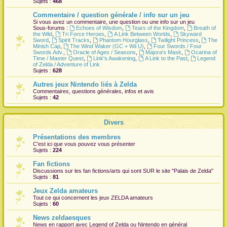
Sujets :
468
r
Commentaire / question générale / info sur un jeu
Si vous avez un commentaire, une question ou une info sur un jeu
Sous-forums :
Echoes of Wisdom
,
Tears of the Kingdom
,
Breath of
the Wild
,
Tri Force Heroes
,
A Link Between Worlds
,
Skyward
Sword
,
Spirit Tracks
,
Phantom Hourglass
,
Twilight Princess
,
The
Minish Cap
,
The Wind Waker (GC + Wii U)
,
Four Swords / Four
Swords Adv.
,
Oracle of Ages / Seasons
,
Majora's Mask
,
Ocarina of
Time / Master Quest
,
Link's Awakening
,
A Link to the Past
,
Legend
of Zelda / Adventure of Link
Sujets :
628
Autres jeux Nintendo liés à Zelda
Commentaires, questions générales, infos et avis
Sujets :
42
Divers
Présentations des membres
C'est ici que vous pouvez vous présenter
Sujets :
224
Fan fictions
Discussions sur les fan fictions/arts qui sont
SUR
le site "Palais de Zelda"
Sujets :
81
Jeux Zelda amateurs
Tout ce qui concernent les jeux ZELDA amateurs
Sujets :
60
News zeldaesques
News en rapport avec Legend of Zelda ou Nintendo en général