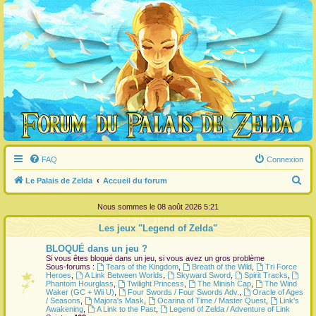
FAQ
Connexion
R
Le Palais de Zelda
Accueil du forum
e
Nous sommes le 08 août 2026 5:21
c
Les jeux "Legend of Zelda"
h
BLOQUÉ dans un jeu ?
e
Si vous êtes bloqué dans un jeu, si vous avez un gros problème
r
Sous-forums :
Tears of the Kingdom
,
Breath of the Wild
,
Tri Force
Heroes
,
A Link Between Worlds
,
Skyward Sword
,
Spirit Tracks
,
c
Phantom Hourglass
,
Twilight Princess
,
The Minish Cap
,
The Wind
Waker (GC + Wii U)
,
Four Swords / Four Swords Adv.
,
Oracle of Ages
h
/ Seasons
,
Majora's Mask
,
Ocarina of Time / Master Quest
,
Link's
Awakening
,
A Link to the Past
,
Legend of Zelda / Adventure of Link
e