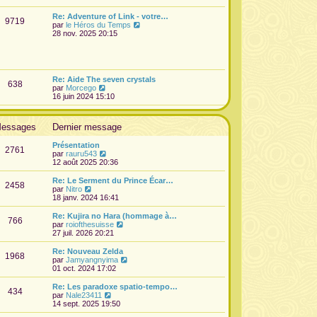
e
d
Re: Adventure of Link - votre…
9719
e
V
par
le Héros du Temps
r
o
28 nov. 2025 20:15
n
i
i
r
e
l
r
e
m
d
Re: Aide The seven crystals
e
638
e
V
par
Morcego
s
r
o
16 juin 2024 15:10
s
n
i
a
i
r
g
e
l
e
essages
Dernier message
r
e
m
d
e
Présentation
e
2761
s
V
par
rauru543
r
s
o
12 août 2025 20:36
n
a
i
i
g
r
Re: Le Serment du Prince Écar…
e
2458
e
l
V
par
Nitro
r
e
o
18 janv. 2024 16:41
m
d
i
e
e
r
s
Re: Kujira no Hara (hommage à…
766
r
l
s
V
par
roiofthesuisse
n
e
a
o
27 juil. 2026 20:21
i
d
g
i
e
e
e
r
Re: Nouveau Zelda
r
1968
r
l
V
par
Jamyangnyima
m
n
e
o
01 oct. 2024 17:02
e
i
d
i
s
e
e
r
Re: Les paradoxe spatio-tempo…
s
r
434
r
l
V
par
Nale23411
a
m
n
e
o
14 sept. 2025 19:50
g
e
i
d
i
e
s
e