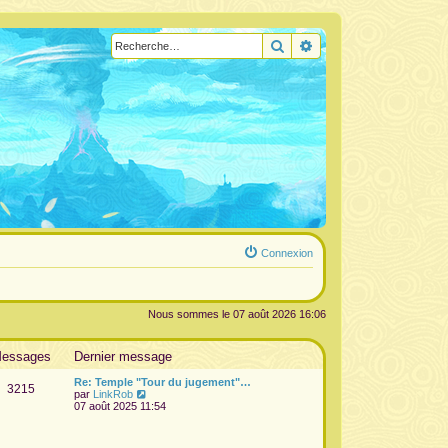
Rechercher
Recherche avancée
Connexion
Nous sommes le 07 août 2026 16:06
essages
Dernier message
Re: Temple "Tour du jugement"…
3215
V
par
LinkRob
o
07 août 2025 11:54
i
r
l