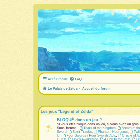
Accès rapide
FAQ
Le Palais de Zelda
Accueil du forum
Les jeux "Legend of Zelda"
BLOQUÉ dans un jeu ?
Si vous êtes bloqué dans un jeu, si vous avez un gros
Sous-forums :
Tears of the Kingdom
,
Breath of th
Sword
,
Spirit Tracks
,
Phantom Hourglass
,
Twil
U)
,
Four Swords / Four Swords Adv.
,
Oracle of A
Quest
,
Link's Awakening
,
A Link to the Past
,
Le