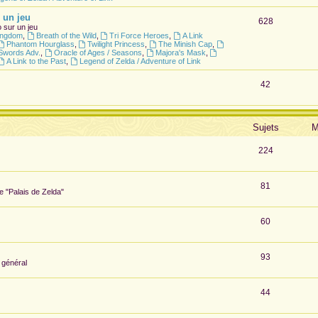
 un jeu
628
 sur un jeu
Kingdom
,
Breath of the Wild
,
Tri Force Heroes
,
A Link
Phantom Hourglass
,
Twilight Princess
,
The Minish Cap
,
Swords Adv.
,
Oracle of Ages / Seasons
,
Majora's Mask
,
A Link to the Past
,
Legend of Zelda / Adventure of Link
42
Sujets
M
224
81
te "Palais de Zelda"
60
93
 général
44