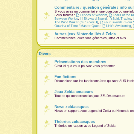
Commentaire / question générale / info sur
Si vous avez un commentaire, une question ou une info
Sous-forums :
Echoes of Wisdom
,
Tears of the 
Between Worlds
,
Skyward Sword
,
Spirit Tracks
,
The Wind Waker (GC + Wii U)
,
Four Swords / Four 
Ocarina of Time / Master Quest
,
Link's Awakening
,
Autres jeux Nintendo liés à Zelda
Commentaires, questions générales, infos et avis
Divers
Présentations des membres
C'est ici que vous pouvez vous présenter
Fan fictions
Discussions sur les fan fictions/arts qui sont
SUR
le si
Jeux Zelda amateurs
Tout ce qui concernent les jeux ZELDA amateurs
News zeldaesques
News en rapport avec Legend of Zelda ou Nintendo en
Théories zeldaesques
Théories en rapport avec Legend of Zelda