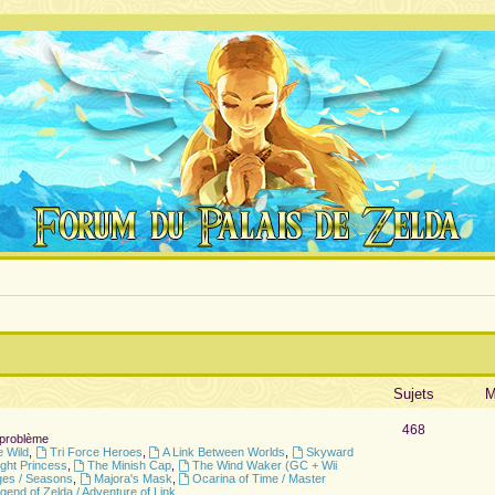
Sujets
M
468
 problème
e Wild
,
Tri Force Heroes
,
A Link Between Worlds
,
Skyward
ight Princess
,
The Minish Cap
,
The Wind Waker (GC + Wii
ges / Seasons
,
Majora's Mask
,
Ocarina of Time / Master
gend of Zelda / Adventure of Link