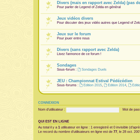
Divers (mais en rapport avec Zelda) (pas d
Pour parler de Legend of Zelda en général
Jeux vidéos divers
Pour discuter des jeux vidéo autres que Legend of Zel
Jeux sur le forum
Pour jouer entre nous
Divers (sans rapport avec Zelda)
Lisez l'annonce de ce forum !
Sondages
Sous-forum :
Sondages Duels
JEU : Championnat Estival Pédézédien
Sous-forums :
Edition 2015
,
Edition 2014
,
Editi
CONNEXION
Nom d’utilisateur :
Mot de pas
QUI EST EN LIGNE
Au total il y a
1
utilisateur en ligne : 1 enregistré et 0 invisible (d’ap
Le record du nombre d’utilisateurs en ligne est de
77
, le 28 oct. 20