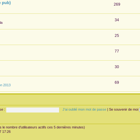
e pub)
269
34
da
25
77
30
69
on 2013
se :
J’ai oublié mon mot de passe
|
Se souvenir de moi
rès le nombre d’utilisateurs actifs ces 5 dernières minutes)
07 17:26