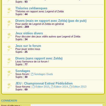
Sujets :
93
Théories zeldaesques
Théories en rapport avec Legend of Zelda
Sujets :
44
Divers (mais en rapport avec Zelda) (pas de pub)
Pour parler de Legend of Zelda en général
Sujets :
269
Jeux vidéos divers
Pour discuter des jeux vidéo autres que Legend of Zelda
Sujets :
34
Jeux sur le forum
Pour jouer entre nous
Sujets :
25
Divers (sans rapport avec Zelda)
Lisez l'annonce de ce forum !
Sujets :
77
Sondages
Sous-forum :
Sondages Duels
Sujets :
30
JEU : Championnat Estival Pédézédien
Sous-forums :
Edition 2015
,
Edition 2014
,
Edition 2013
Sujets :
69
CONNEXION
Nom d’utilisateur :