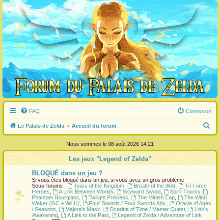
FAQ
Connexion
R
Le Palais de Zelda
Accueil du forum
e
Nous sommes le 08 août 2026 14:21
c
Les jeux "Legend of Zelda"
h
BLOQUÉ dans un jeu ?
e
Si vous êtes bloqué dans un jeu, si vous avez un gros problème
r
Sous-forums :
Tears of the Kingdom
,
Breath of the Wild
,
Tri Force
Heroes
,
A Link Between Worlds
,
Skyward Sword
,
Spirit Tracks
,
c
Phantom Hourglass
,
Twilight Princess
,
The Minish Cap
,
The Wind
Waker (GC + Wii U)
,
Four Swords / Four Swords Adv.
,
Oracle of Ages
h
/ Seasons
,
Majora's Mask
,
Ocarina of Time / Master Quest
,
Link's
Awakening
,
A Link to the Past
,
Legend of Zelda / Adventure of Link
e