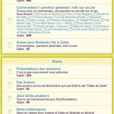
Sujets :
468
r
Commentaire / question générale / info sur un jeu
Si vous avez un commentaire, une question ou une info sur un jeu
Sous-forums :
Echoes of Wisdom
,
Tears of the Kingdom
,
Breath of
the Wild
,
Tri Force Heroes
,
A Link Between Worlds
,
Skyward
Sword
,
Spirit Tracks
,
Phantom Hourglass
,
Twilight Princess
,
The
Minish Cap
,
The Wind Waker (GC + Wii U)
,
Four Swords / Four
Swords Adv.
,
Oracle of Ages / Seasons
,
Majora's Mask
,
Ocarina of
Time / Master Quest
,
Link's Awakening
,
A Link to the Past
,
Legend
of Zelda / Adventure of Link
Sujets :
628
Autres jeux Nintendo liés à Zelda
Commentaires, questions générales, infos et avis
Sujets :
42
Divers
Présentations des membres
C'est ici que vous pouvez vous présenter
Sujets :
224
Fan fictions
Discussions sur les fan fictions/arts qui sont
SUR
le site "Palais de Zelda"
Sujets :
81
Jeux Zelda amateurs
Tout ce qui concernent les jeux ZELDA amateurs
Sujets :
60
News zeldaesques
News en rapport avec Legend of Zelda ou Nintendo en général