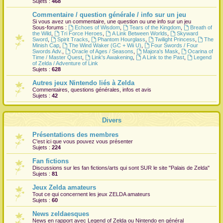
Sujets :
468
r
Commentaire / question générale / info sur un jeu
Si vous avez un commentaire, une question ou une info sur un jeu
Sous-forums :
Echoes of Wisdom
,
Tears of the Kingdom
,
Breath of
the Wild
,
Tri Force Heroes
,
A Link Between Worlds
,
Skyward
Sword
,
Spirit Tracks
,
Phantom Hourglass
,
Twilight Princess
,
The
Minish Cap
,
The Wind Waker (GC + Wii U)
,
Four Swords / Four
Swords Adv.
,
Oracle of Ages / Seasons
,
Majora's Mask
,
Ocarina of
Time / Master Quest
,
Link's Awakening
,
A Link to the Past
,
Legend
of Zelda / Adventure of Link
Sujets :
628
Autres jeux Nintendo liés à Zelda
Commentaires, questions générales, infos et avis
Sujets :
42
Divers
Présentations des membres
C'est ici que vous pouvez vous présenter
Sujets :
224
Fan fictions
Discussions sur les fan fictions/arts qui sont
SUR
le site "Palais de Zelda"
Sujets :
81
Jeux Zelda amateurs
Tout ce qui concernent les jeux ZELDA amateurs
Sujets :
60
News zeldaesques
News en rapport avec Legend of Zelda ou Nintendo en général