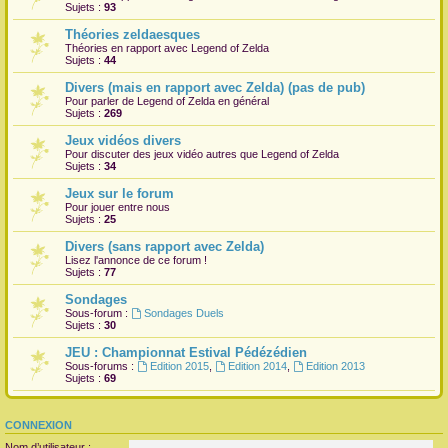
Sujets :
93
Théories zeldaesques
Théories en rapport avec Legend of Zelda
Sujets :
44
Divers (mais en rapport avec Zelda) (pas de pub)
Pour parler de Legend of Zelda en général
Sujets :
269
Jeux vidéos divers
Pour discuter des jeux vidéo autres que Legend of Zelda
Sujets :
34
Jeux sur le forum
Pour jouer entre nous
Sujets :
25
Divers (sans rapport avec Zelda)
Lisez l'annonce de ce forum !
Sujets :
77
Sondages
Sous-forum :
Sondages Duels
Sujets :
30
JEU : Championnat Estival Pédézédien
Sous-forums :
Edition 2015
,
Edition 2014
,
Edition 2013
Sujets :
69
CONNEXION
Nom d’utilisateur :