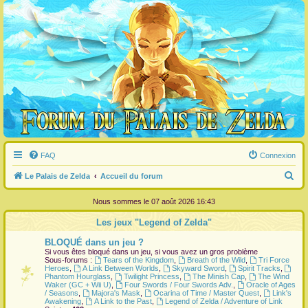
FAQ
Connexion
R
Le Palais de Zelda
Accueil du forum
e
Nous sommes le 07 août 2026 16:43
c
Les jeux "Legend of Zelda"
h
BLOQUÉ dans un jeu ?
e
Si vous êtes bloqué dans un jeu, si vous avez un gros problème
r
Sous-forums :
Tears of the Kingdom
,
Breath of the Wild
,
Tri Force
Heroes
,
A Link Between Worlds
,
Skyward Sword
,
Spirit Tracks
,
c
Phantom Hourglass
,
Twilight Princess
,
The Minish Cap
,
The Wind
Waker (GC + Wii U)
,
Four Swords / Four Swords Adv.
,
Oracle of Ages
h
/ Seasons
,
Majora's Mask
,
Ocarina of Time / Master Quest
,
Link's
Awakening
,
A Link to the Past
,
Legend of Zelda / Adventure of Link
e