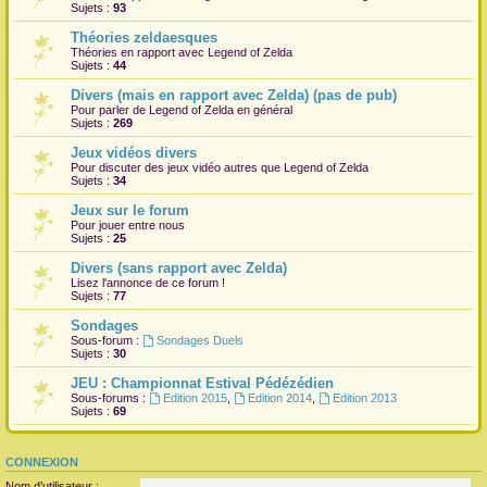
Sujets :
93
Théories zeldaesques
Théories en rapport avec Legend of Zelda
Sujets :
44
Divers (mais en rapport avec Zelda) (pas de pub)
Pour parler de Legend of Zelda en général
Sujets :
269
Jeux vidéos divers
Pour discuter des jeux vidéo autres que Legend of Zelda
Sujets :
34
Jeux sur le forum
Pour jouer entre nous
Sujets :
25
Divers (sans rapport avec Zelda)
Lisez l'annonce de ce forum !
Sujets :
77
Sondages
Sous-forum :
Sondages Duels
Sujets :
30
JEU : Championnat Estival Pédézédien
Sous-forums :
Edition 2015
,
Edition 2014
,
Edition 2013
Sujets :
69
CONNEXION
Nom d’utilisateur :