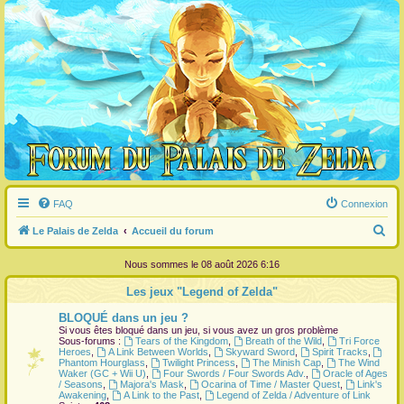
FAQ
Connexion
R
Le Palais de Zelda
Accueil du forum
e
Nous sommes le 08 août 2026 6:16
c
Les jeux "Legend of Zelda"
h
BLOQUÉ dans un jeu ?
e
Si vous êtes bloqué dans un jeu, si vous avez un gros problème
r
Sous-forums :
Tears of the Kingdom
,
Breath of the Wild
,
Tri Force
Heroes
,
A Link Between Worlds
,
Skyward Sword
,
Spirit Tracks
,
c
Phantom Hourglass
,
Twilight Princess
,
The Minish Cap
,
The Wind
Waker (GC + Wii U)
,
Four Swords / Four Swords Adv.
,
Oracle of Ages
h
/ Seasons
,
Majora's Mask
,
Ocarina of Time / Master Quest
,
Link's
Awakening
,
A Link to the Past
,
Legend of Zelda / Adventure of Link
e