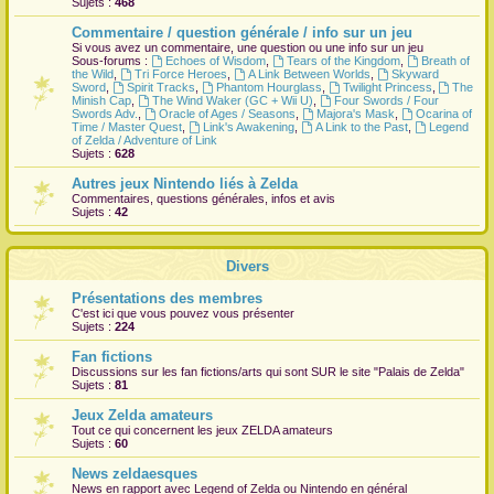
Sujets :
468
r
Commentaire / question générale / info sur un jeu
Si vous avez un commentaire, une question ou une info sur un jeu
Sous-forums :
Echoes of Wisdom
,
Tears of the Kingdom
,
Breath of
the Wild
,
Tri Force Heroes
,
A Link Between Worlds
,
Skyward
Sword
,
Spirit Tracks
,
Phantom Hourglass
,
Twilight Princess
,
The
Minish Cap
,
The Wind Waker (GC + Wii U)
,
Four Swords / Four
Swords Adv.
,
Oracle of Ages / Seasons
,
Majora's Mask
,
Ocarina of
Time / Master Quest
,
Link's Awakening
,
A Link to the Past
,
Legend
of Zelda / Adventure of Link
Sujets :
628
Autres jeux Nintendo liés à Zelda
Commentaires, questions générales, infos et avis
Sujets :
42
Divers
Présentations des membres
C'est ici que vous pouvez vous présenter
Sujets :
224
Fan fictions
Discussions sur les fan fictions/arts qui sont
SUR
le site "Palais de Zelda"
Sujets :
81
Jeux Zelda amateurs
Tout ce qui concernent les jeux ZELDA amateurs
Sujets :
60
News zeldaesques
News en rapport avec Legend of Zelda ou Nintendo en général